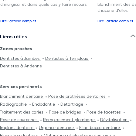
chirurgical et dans quels cas y faire recours
blanchiment des den
chacune d'elles
Lire l'article complet
Lire l'article complet
Liens utiles
Zones proches
Dentistes à Jambes
Dentistes à Temploux
Dentistes à Andenne
Services pertinents
Blanchiment dentaire
Pose de prothèses dentaires
Radiographie
Endodontie
Détartrage
Traitement des caries
Pose de bridges
Pose de facettes
Pose de couronnes
Remplacement plombage
Dévitalisation
Implant dentaire
Urgence dentaire
Bilan bucco-dentaire
Fluoration dentaire
Obturation et plombage dentaire