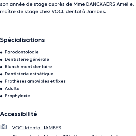
son année de stage auprès de Mme DANCKAERS Amélie
,
maître de stage chez VOCLIdental à Jambes.
Marie apprécie toutes les facettes de la dentisterie
générale et
aspire à continuer sa formation dans les
domaines des réhabilitations prothétiques
mais aussi de
Spécialisations
l’endodontie, de la dentisterie esthétique ainsi que de la
Parodontologie
parodontologie
.
Dentisterie générale
Elle est heureuse de mettre sa
passion
et son
empathie
Blanchiment dentaire
au service des patients de VOCLIdental.
Dentisterie esthétique
Prothèses amovibles et fixes
Adulte
La description a été éditée par l'équipe de Doctoranytime et se base sur des
Prophylaxie
informations vérifiées.
Accessibilité
VOCLIdental JAMBES