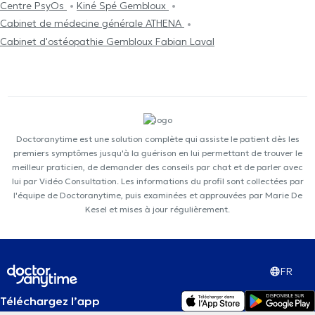
Centre PsyOs
Kiné Spé Gembloux
Cabinet de médecine générale ATHENA
Cabinet d'ostéopathie Gembloux Fabian Laval
Doctoranytime est une solution complète qui assiste le patient dès les
premiers symptômes jusqu'à la guérison en lui permettant de trouver le
meilleur praticien, de demander des conseils par chat et de parler avec
lui par Vidéo Consultation. Les informations du profil sont collectées par
l'équipe de Doctoranytime, puis examinées et approuvées par Marie De
Kesel et mises à jour régulièrement.
FR
Téléchargez l’app