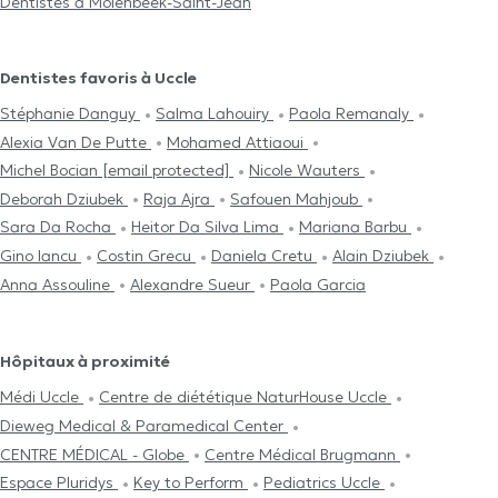
Dentistes à Molenbeek-Saint-Jean
Dentistes favoris à Uccle
Stéphanie Danguy
Salma Lahouiry
Paola Remanaly
Alexia Van De Putte
Mohamed Attiaoui
Michel Bocian
[email protected]
Nicole Wauters
Deborah Dziubek
Raja Ajra
Safouen Mahjoub
Sara Da Rocha
Heitor Da Silva Lima
Mariana Barbu
Gino Iancu
Costin Grecu
Daniela Cretu
Alain Dziubek
Anna Assouline
Alexandre Sueur
Paola Garcia
Hôpitaux à proximité
Médi Uccle
Centre de diététique NaturHouse Uccle
Dieweg Medical & Paramedical Center
CENTRE MÉDICAL - Globe
Centre Médical Brugmann
Espace Pluridys
Key to Perform
Pediatrics Uccle