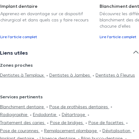
Implant dentaire
Blanchiment dent
Apprenez-en davantage sur ce dispositif
Découvrez les diff
chirurgical et dans quels cas y faire recours
blanchiment des den
chacune d'elles
Lire l'article complet
Lire l'article complet
Liens utiles
Zones proches
Dentistes à Temploux
Dentistes à Jambes
Dentistes à Fleurus
Services pertinents
Blanchiment dentaire
Pose de prothèses dentaires
Radiographie
Endodontie
Détartrage
Traitement des caries
Pose de bridges
Pose de facettes
Pose de couronnes
Remplacement plombage
Dévitalisation
Implant dentaire
Urgence dentaire
Bilan bucco-dentaire