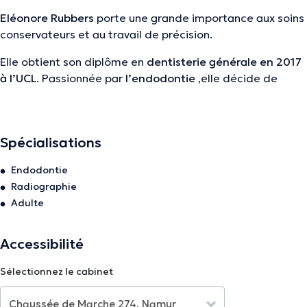
Eléonore Rubbers
porte une grande importance aux soins
conservateurs et au travail de précision.
Elle obtient son diplôme en
dentisterie générale en 2017
à l’UCL
. Passionnée par
l’endodontie
,elle décide de
poursuivre ses études par un
post-graduat en la matière
à la KUL
.
Eléonore est
endodontiste exculsive
et vous soignera
Spécialisations
avec beaucoup de
calme, détermination et de douceur
,
Endodontie
le tout sous microscope chez
VOCLIdental
.
Radiographie
Adulte
La description a été éditée par l'équipe de Doctoranytime et se base sur des
informations vérifiées.
Accessibilité
Sélectionnez le cabinet