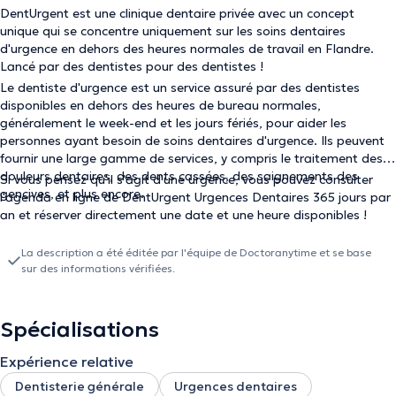
DentUrgent est une clinique dentaire privée avec un concept
unique qui se concentre uniquement sur les soins dentaires
d'urgence en dehors des heures normales de travail en Flandre.
Lancé par des dentistes pour des dentistes !
Le dentiste d'urgence est un service assuré par des dentistes
disponibles en dehors des heures de bureau normales,
généralement le week-end et les jours fériés, pour aider les
personnes ayant besoin de soins dentaires d'urgence. Ils peuvent
fournir une large gamme de services, y compris le traitement des
douleurs dentaires, des dents cassées, des saignements des
Si vous pensez qu'il s'agit d'une urgence, vous pouvez consulter
gencives, et plus encore.
l'agenda en ligne de DentUrgent Urgences Dentaires 365 jours par
an et réserver directement une date et une heure disponibles !
La description a été éditée par l'équipe de Doctoranytime et se base
sur des informations vérifiées.
Spécialisations
Expérience relative
Dentisterie générale
Urgences dentaires