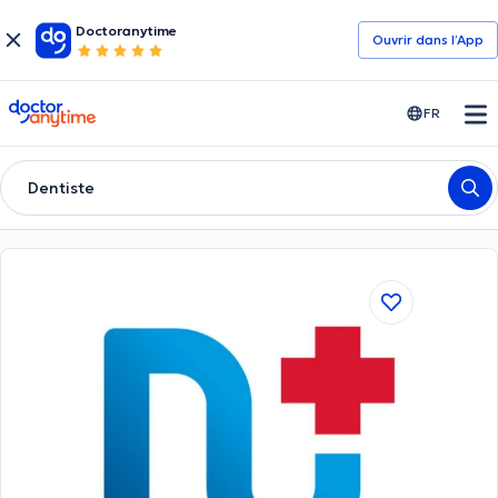
Doctoranytime
Ouvrir dans l’App
doctoranytime
FR
Dentiste