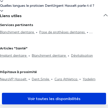
Quelles langues le praticien DentUrgent Hasselt parle-t-il ?
Liens utiles
Services pertinents
Blanchiment dentaire
Pose de prothèses dentaires
Radiographie
Endodontie
Détartrage
Traitement des caries
Pose de bridges
Pose de facettes
Pose de couronnes
Articles "Santé"
Remplacement plombage
Dévitalisation
Implant dentaire
Implant dentaire
Blanchiment dentaire
Dévitalisation
Urgence dentaire
Bilan bucco-dentaire
Fluoration dentaire
Obturation et plombage dentaire
Soins dentaires
Extraction
dentaire
Esthétique dentaire
Chirurgie
Hôpitaux à proximité
NeuroVP Hasselt
Dent.Smile
Cura Athletica
Yadelim
Voir toutes les disponibilités