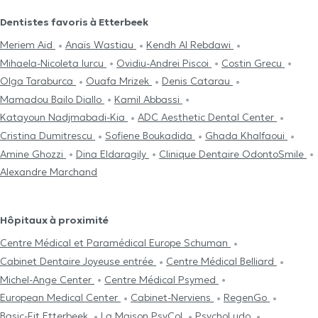
Dentistes favoris à Etterbeek
Meriem Aid
Anaïs Wastiau
Kendh Al Rebdawi
Mihaela-Nicoleta Iurcu
Ovidiu-Andrei Piscoi
Costin Grecu
Olga Taraburca
Ouafa Mrizek
Denis Catarau
Mamadou Bailo Diallo
Kamil Abbassi
Katayoun Nadjmabadi-Kia
ADC Aesthetic Dental Center
Cristina Dumitrescu
Sofiene Boukadida
Ghada Khalfaoui
Amine Ghozzi
Dina Eldaragily
Clinique Dentaire OdontoSmile
Alexandre Marchand
Hôpitaux à proximité
Centre Médical et Paramédical Europe Schuman
Cabinet Dentaire Joyeuse entrée
Centre Médical Belliard
Michel-Ange Center
Centre Médical Psymed
European Medical Center
Cabinet-Nerviens
RegenGo
Basic-Fit Etterbeek
La Maison PsyCol
PsychoLudo