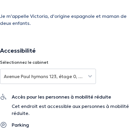
Je m'appelle Victoria, d'origine espagnole et maman de
deux enfants.
A traverse mon expérience en milieu hospitalier, j'ai
Accessibilité
compris à quel point il est parfois difficile de faire face
aux défis de la vie seuls. Mon rôle est de vous
Sélectionnez le cabinet
accompagner et de vous guider à travers ces moments
pour que vous retrouviez équilibre et sérénité.
Accès pour les personnes à mobilité réduite
Je vous propose des consultations et du coaching
adaptés à vos besoins.
Cet endroit est accessible aux personnes à mobilité
réduite.
Ensemble, nous trouverons des solutions concrètes pour
avancer.
Parking