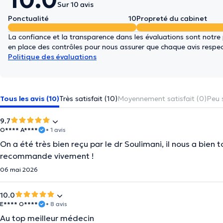
Sur 10 avis
Ponctualité
10
Propreté du cabinet
La confiance et la transparence dans les évaluations sont notre
en place des contrôles pour nous assurer que chaque avis respect
Politique des évaluations
Tous les avis (10)
Très satisfait (10)
Moyennement satisfait (0)
Peu s
9.7
O**** A****
• 1 avis
On a été très bien reçu par le dr Soulimani, il nous a bien to
recommande vivement !
06 mai 2026
10.0
E**** O****
• 8 avis
Au top meilleur médecin