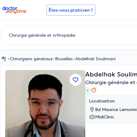
doctoranytime
Êtes-vous praticien ?
Chirurgiens généraux
Bruxelles
Abdelhak Soulimani
Abdelhak Souli
Chirurgie générale et
1 '
Localisation
Bd Maurice Lemonnie
MidiClinic