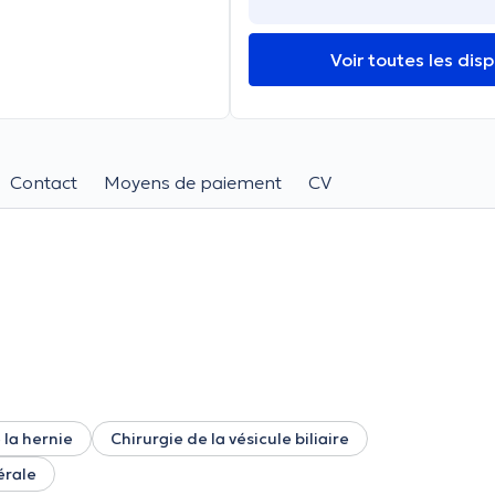
Voir toutes les disp
Contact
Moyens de paiement
CV
 la hernie
Chirurgie de la vésicule biliaire
érale