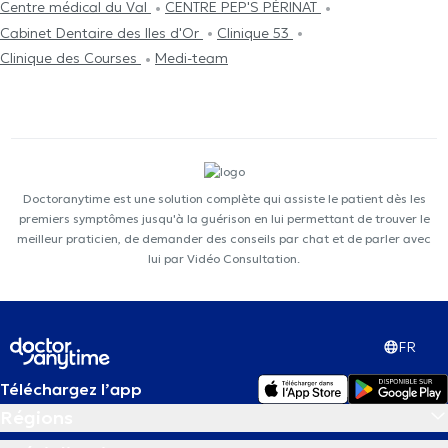
Centre médical du Val
CENTRE PEP'S PÉRINAT
Cabinet Dentaire des Iles d'Or
Clinique 53
Clinique des Courses
Medi-team
Doctoranytime est une solution complète qui assiste le patient dès les
premiers symptômes jusqu'à la guérison en lui permettant de trouver le
meilleur praticien, de demander des conseils par chat et de parler avec
lui par Vidéo Consultation.
FR
Téléchargez l’app
Régions