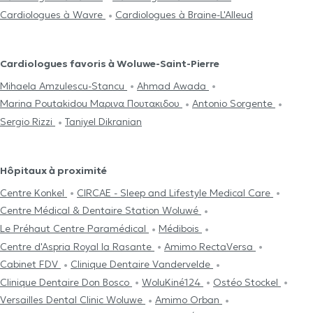
Cardiologues à Wavre
Cardiologues à Braine-L'Alleud
Cardiologues favoris à Woluwe-Saint-Pierre
Mihaela Amzulescu-Stancu
Ahmad Awada
Marina Poutakidou Μαρινα Πουτακιδου
Antonio Sorgente
Sergio Rizzi
Taniyel Dikranian
Hôpitaux à proximité
Centre Konkel
CIRCAE - Sleep and Lifestyle Medical Care
Centre Médical & Dentaire Station Woluwé
Le Préhaut Centre Paramédical
Médibois
Centre d'Aspria Royal la Rasante
Amimo RectaVersa
Cabinet FDV
Clinique Dentaire Vandervelde
Clinique Dentaire Don Bosco
WoluKiné124
Ostéo Stockel
Versailles Dental Clinic Woluwe
Amimo Orban