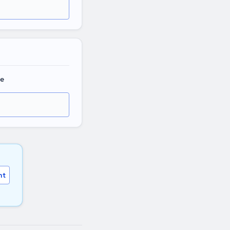
ne
nt