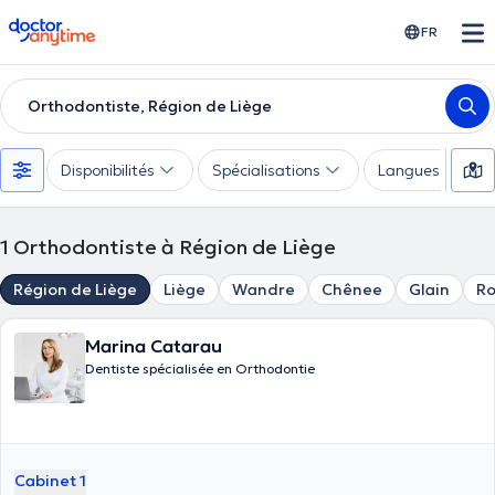
doctoranytime
FR
Orthodontiste, Région de Liège
Disponibilités
Spécialisations
Langues
1
Orthodontiste à Région de Liège
Région de Liège
Liège
Wandre
Chênee
Glain
Ro
Marina Catarau
Dentiste spécialisée en Orthodontie
Cabinet 1