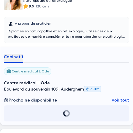
Naturopathe et réflexologue
|
9.9
128 avis
À propos du praticien
Diplomée en naturopathie et en réflexologie, j'utilise ces deux
pratiques de manière complémentaire pour aborder une pathologie
et sa cause . Je vous accompagne afin de rétablir un équilibre
physique et psychique, les deux communiquent en permanence. La
réflexologie, par le biais des terminaisons nerveuses, permet de
Cabinet 1
réequilibrer les différents systèmes (nerveux, digestif, circulatoire,
énergétiques...) augmente la vitalité de l’organisme et ses défenses
naturelles. . A chaque étape de la vie, elle procure un immense bien
Centre médical LiOde
être en relachant des endorphines dans le corps.
Centre médical LiOde
Boulevard du souverain 189, Auderghem
7,8 km
Prochaine disponibilité
Voir tout