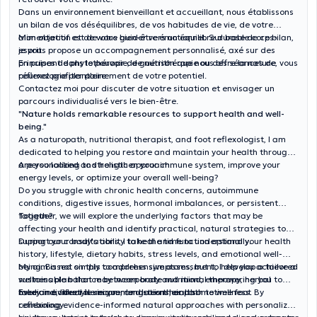
Dans un environnement bienveillant et accueillant, nous établissons
un bilan de vos déséquilibres, de vos habitudes de vie, de votre
alimentation et de votre bien-être émotionnel. Sur base de ce bilan,
Mon objectif est de vous guider vers un équilibre durable corps-
je vous propose un accompagnement personnalisé, axé sur des
esprit.
principes de phytothérapie, de nutrithérapie ou des séances de
En puisant dans le pouvoir de guérison que nous offre la nature, vous
réflexologie plantaire.
pourrez profiter pleinement de votre potentiel.
Contactez moi pour discuter de votre situation et envisager un
parcours individualisé vers le bien-être.
"
Nature holds remarkable resources to support health and well-
being
."
As a naturopath, nutritional therapist, and foot reflexologist, I am
dedicated to helping you restore and maintain your health through
a personalized and holistic approach.
Are you looking to strengthen your immune system, improve your
energy levels, or optimize your overall well-being?
Do you struggle with chronic health concerns, autoimmune
conditions, digestive issues, hormonal imbalances, or persistent
fatigue?
Together, we will explore the underlying factors that may be
affecting your health and identify practical, natural strategies to
support your body's ability to heal and function optimally.
During our consultations, I take the time to understand your health
history, lifestyle, dietary habits, stress levels, and emotional well-
being. Based on this comprehensive assessment, I develop a tailored
My aim is not simply to address symptoms, but to help you achieve a
wellness plan that may incorporate nutritional therapy, herbal
sustainable balance between body and mind, empowering you to
medicine, lifestyle recommendations, and sometime foot
take an active role in your long-term health.
Every individual is unique, and so is their path to wellness. By
reflexology.
combining evidence-informed natural approaches with personalized