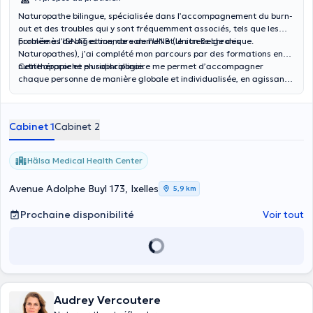
Naturopathe bilingue, spécialisée dans l’accompagnement du burn-
out et des troubles qui y sont fréquemment associés, tels que les
problèmes de digestion, de sommeil et le stress chronique.
Formée à l’ISNAT et membre de l’UNB (Union Belge des
Naturopathes), j’ai complété mon parcours par des formations en
nutrithérapie et en sophrologie.
Cette approche pluridisciplinaire me permet d’accompagner
chaque personne de manière globale et individualisée, en agissant
à la fois sur les plans physique, mental et émotionnel.
Cabinet 1
Cabinet 2
Hälsa Medical Health Center
Avenue Adolphe Buyl 173, Ixelles
5,9 km
Prochaine disponibilité
Voir tout
Audrey Vercoutere