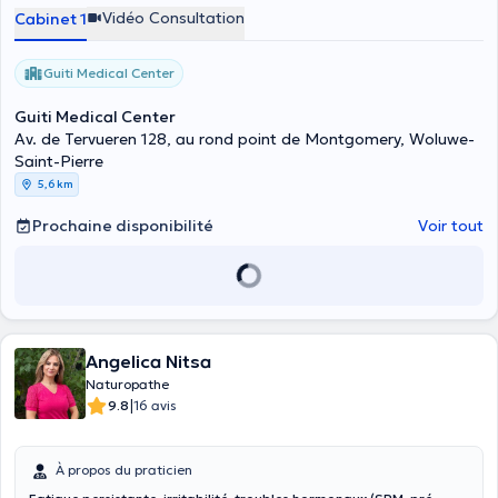
nutrithérapie, pour une approche complète sur mesure et un
Vidéo Consultation
Cabinet 1
accompagnement personnalisée, en fonction de votre terrain, pour
vous aider à retrouver votre vitalité et votre équilibre tant physique
que psychique et émotionnel. N'hésitez pas à me contacter au
Guiti Medical Center
0487/ 34 37 65
Guiti Medical Center
Av. de Tervueren 128, au rond point de Montgomery, Woluwe-
Saint-Pierre
5,6 km
Prochaine disponibilité
Voir tout
Angelica Nitsa
Naturopathe
|
9.8
16 avis
À propos du praticien