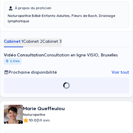
À propos du praticien
Naturopathie Bébé-Enfants-Adultes, Fleurs de Bach, Drainage
lymphatique
Cabinet 1
Cabinet 2
Cabinet 3
Vidéo Consultation
Consultation en ligne VISIO, Bruxelles
2,0 km
Prochaine disponibilité
Voir tout
Marie Queffeulou
Naturopathe
|
10.0
59 avis