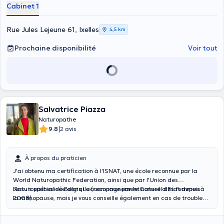
Cabinet 1
Rue Jules Lejeune 61, Ixelles
4,5 km
Prochaine disponibilité
Voir tout
Salvatrice Piazza
Naturopathe
|
9.8
2 avis
À propos du praticien
J'ai obtenu ma certification à l'ISNAT, une école reconnue par la
World Naturopathic Federation, ainsi que par l'Union des
Naturopathes de Belgique (reconnue par le Conseil d'Etat depuis
Je suis spécialisée dans l'accompagnement naturel des femmes à
2008).
la ménopause, mais je vous conseille également en cas de troubles
digestifs, troubles du sommeil, gestion du stress ou tout autre
déséquilibre physiologique