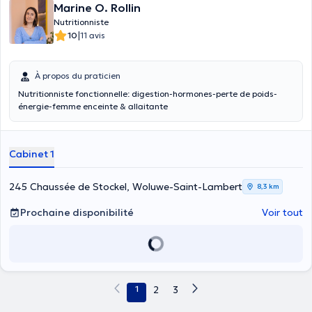
Marine O. Rollin
Nutritionniste
|
10
11 avis
À propos du praticien
Nutritionniste fonctionnelle: digestion-hormones-perte de poids-
énergie-femme enceinte & allaitante
Cabinet 1
245 Chaussée de Stockel, Woluwe-Saint-Lambert
8,3 km
Prochaine disponibilité
Voir tout
1
2
3