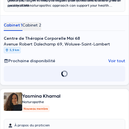
guidance, I strive to help you regain vitality, resilience, and a greater
I invite you to get in touch to discuss your needs and discover how a
quality of life.
personalized naturopathic approach can support your health
journey.
Cabinet 1
Cabinet 2
Centre de Thérapie Corporelle Mai 68
Avenue Robert Dalechamp 69, Woluwe-Saint-Lambert
5,9 km
Prochaine disponibilité
Voir tout
Yasmina Khamal
Naturopathe
Nouveau membre
À propos du praticien