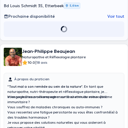
Bd Louis Schmidt 35, Etterbeek
5,6 km
Prochaine disponibilité
Voir tout
Jean-Philippe Beaujean
Naturopathie et Réflexologie plantaire
|
10.0
18 avis
À propos du praticien
"
Tout mal a son remède au sein de la nature
". En tant que
naturopathe, nutri-thérapeute et réflexologue plantaire, je
m'engage à vous accompagner sur le chemin du mieux-être.
Vous souhaitez améliorer votre santé ou stimuler votre système
immunitaire ?
Vous souffrez de maladies chroniques ou auto-immunes ?
Vous ressentez une fatigue persistante ou vous êtes confronté(e) à
des troubles hormonaux ?
Je vous propose des solutions naturelles qui vous aideront à
retrouver votre vitalité.