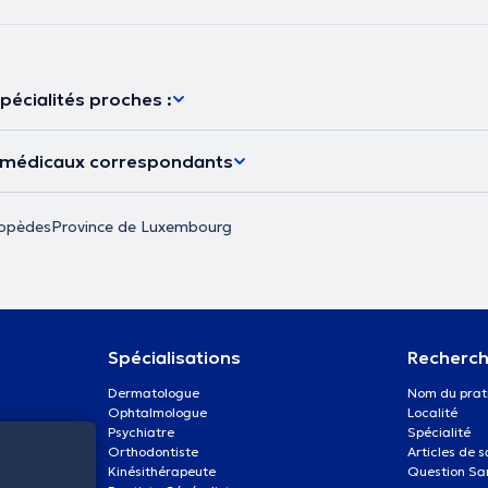
pécialités proches :
s médicaux correspondants
opèdes
Province de Luxembourg
Spécialisations
Recherch
Dermatologue
Nom du prat
Ophtalmologue
Localité
Psychiatre
Spécialité
Orthodontiste
Articles de 
Kinésithérapeute
Question Sa