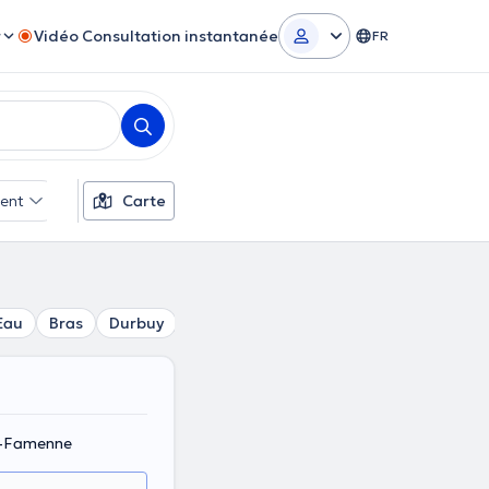
r
Vidéo Consultation instantanée
FR
ent
Carte
Eau
Bras
Durbuy
Izier
Tohogne
Villers-Sainte-Ger
n-Famenne