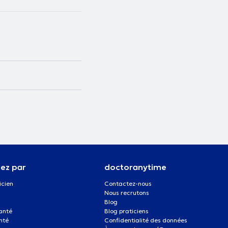
ez par
doctoranytime
icien
Contactez-nous
Nous recrutons
Blog
santé
Blog praticiens
nté
Confidentialité des données