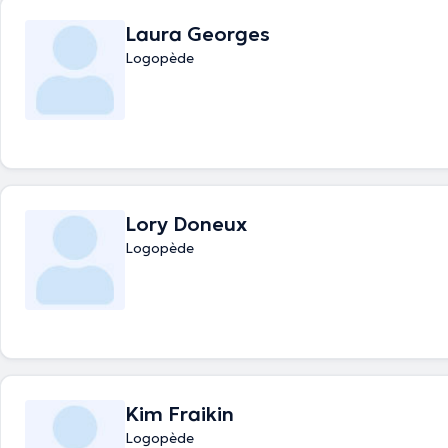
Laura Georges
Logopède
Lory Doneux
Logopède
Kim Fraikin
Logopède