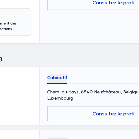
Consultez le profil
tement des
nctions
au sein de mon
 nombreuses
, je prends en
ilans de langage
 pour une
g
, pour une
 les troubles
s troubles
Cabinet 1
epte les enfants,
 pour les prises
 en ligne.
Chem. du Hays, 6840 Neufchâteau, Belgiqu
Luxembourg
Consultez le profil