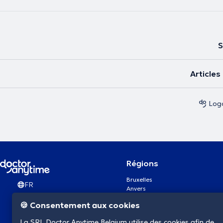
S
Article
Log
Régions
Bruxelles
FR
Anvers
Gand
🍪 Consentement aux cookies
Charleroi
Liège
La SRL Doctor Anytime Belgium utilise des cookies afin de