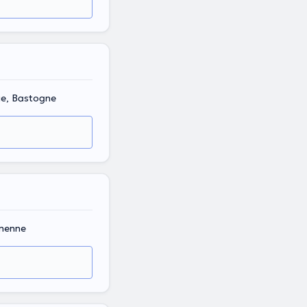
ue, Bastogne
menne