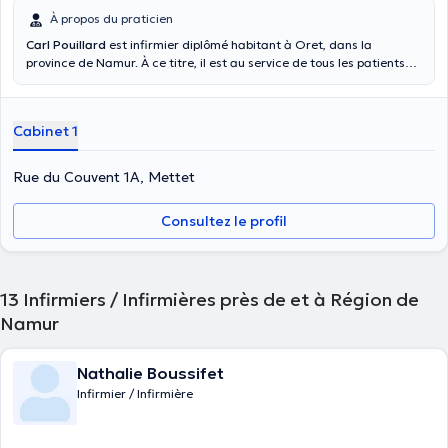
À propos du praticien
Carl Pouillard
est infirmier diplômé habitant à Oret, dans la
province de Namur. À ce titre, il est au service de tous les patients
dont la prise en charge nécessite des visites à domicile et
principalement dans les communes suivantes : Commune de Mettet
(+ communes voisines), Commune de Florennes (+ communes
Cabinet 1
voisines), Commune de Gerpinnes (+ communes voisines), Commune
de Fraire. Il se déplace en effet chez vous pour prodiguer avec
professionnalisme toute la gamme de soins dont vous avez besoin.
Rue du Couvent 1A, Mettet
Un infirmier à domicile est bien plus qu’un simple soignant ; c’est un
accompagnateur quotidien qui connaît les douleurs et les
Consultez le profil
désagréments de ses patients et qui les soutient tout en aidant à
leur guérison ou à leur mieux-être.
13
Infirmiers / Infirmières près de et à Région de
Namur
Nathalie Boussifet
Infirmier / Infirmière