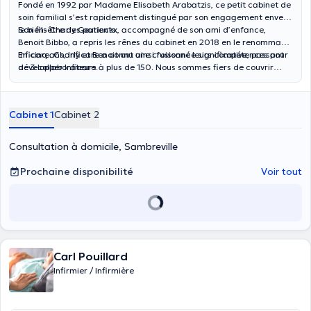
Fondé en 1992 par Madame Elisabeth Arabatzis, ce petit cabinet de
soin familial s’est rapidement distingué par son engagement envers
le bien-être des patients.
Son fils Charly Geurinckx, accompagné de son ami d’enfance,
Benoit Bibbo, a repris les rênes du cabinet en 2018 en le renommant
Inficare. Charly et Benoit ont ainsi fusionné leurs compétences pour
En cinq ans, Inficare a connu une croissance significative, passant
développer Inficare.
de 3 collaborateurs à plus de 150. Nous sommes fiers de couvrir
toute la Wallonie, y compris le Hainaut, le Brabant Wallon, Namur et
Liège. Nous intervenons aussi au sein de la région de Bruxelles.
Cabinet 1
Cabinet 2
Consultation à domicile, Sambreville
Prochaine disponibilité
Voir tout
Carl Pouillard
Infirmier / Infirmière