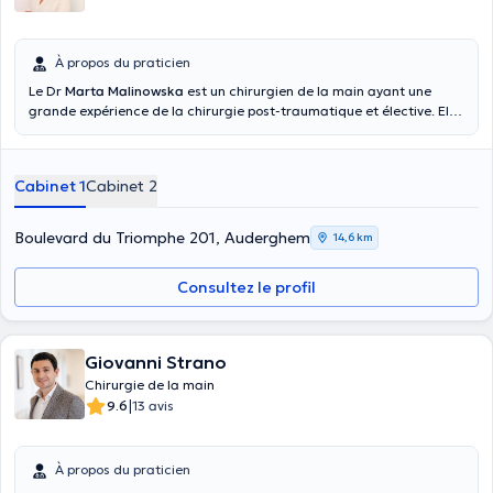
À propos du praticien
Le Dr
Marta Malinowska
est un chirurgien de la main ayant une
grande expérience de la chirurgie post-traumatique et élective. Elle
a obtenu son diplôme de chirurgien général à l'Université catholique
de Louvain (Belgique), puis a suivi une formation complémentaire en
chirurgie plastique, en chirurgie orthopédique de la main et en
Cabinet 1
Cabinet 2
chirurgie congénitale et pédiatrique de la main au Royaume-Uni.
Son expérience multiculturelle et ses compétences multilingues
facilitent la communication et permettent aux patients de
Boulevard du Triomphe 201, Auderghem
14,6 km
comprendre le diagnostic et le plan de traitement.
Consultez le profil
Giovanni Strano
Chirurgie de la main
|
9.6
13 avis
À propos du praticien