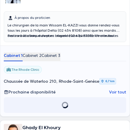
À propos du praticien
Le chirurgien de la main Wissam EL-KAZZI vous donne rendez-vous
tous les jours à l'hôpital Delta (02 434 8108) ainsi que les mardis
matins à la clinique du parc Léopold (02 434 8103). Il traite toutes
Ses consultations durent en moyenne une quinzaine de minutes.
les pathologies traumatiques de la Main et du poignet
(fracture/luxation, plaie, section des nerfs et des tendons), les
pathologies dégénératives (arthrose doigts ) et les pathologies liées
Cabinet 1
Cabinet 2
Cabinet 3
au sport (tendinites, entorses, luxations, fractures et ruptures
tendineuses). Il maîtrise les dernières techniques chirurgicales mini-
invasives en chirurgie de la main et arthroscopique en chirurgie du
The Rhode Clinic
poignet. Son expertise s'étend au nerfs périphériques et au plexus
brachial traumatique obstétrical et adulte.
Chaussée de Waterloo 210, Rhode-Saint-Genèse
6,7 km
Prochaine disponibilité
Voir tout
Ghady El Khoury