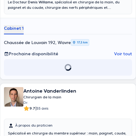
Le Docteur
Denis Willame
, spécialisé en chirurgie de la main, du
poignet et du coude, chirurgie des nerfs périphériques et
microchirurgie, vous accueille au sein de son cabinet situé Chaussée
de Louvain 192, à Wavre, dans le Brabant Wallon. Les consultations
peuvent avoir lieu en anglais, français et néerlandais.
Cabinet 1
Chaussée de Louvain 192, Wavre
17,5 km
Prochaine disponibilité
Voir tout
Antoine Vanderlinden
Chirurgien de la main
Dr.
|
9.7
55 avis
À propos du praticien
Spécialisé en chirurgie du membre supérieur : main, poignet, coude,