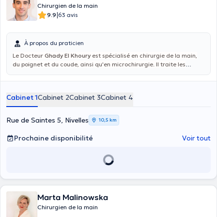
Chirurgien de la main
|
9.9
63 avis
À propos du praticien
Le Docteur
Ghady El Khoury
est spécialisé en chirurgie de la main,
du poignet et du coude, ainsi qu'en microchirurgie. Il traite les
pathologies comme les traumatismes (fractures, luxations et
entorses), les pathologies dégénératives (arthrose), les
compressions nerveuses ainsi que les lésions tendineuses et
Cabinet 1
Cabinet 2
Cabinet 3
Cabinet 4
ligamentaires.
Rue de Saintes 5, Nivelles
10,5 km
Prochaine disponibilité
Voir tout
Marta Malinowska
Chirurgien de la main