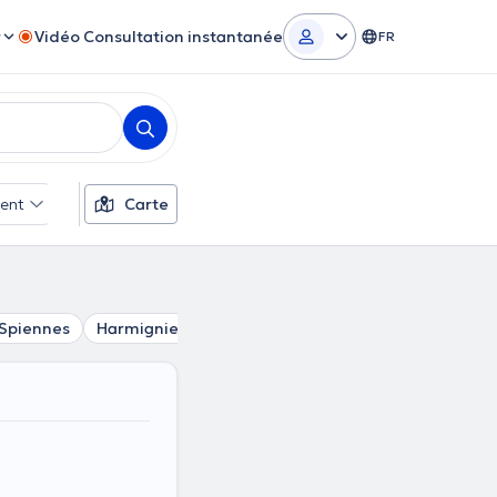
r
Vidéo Consultation instantanée
FR
ent
Filtres supplémentaires
Carte
Spiennes
Harmignies
Harveng
Ciply
Villers-Saint-Gh