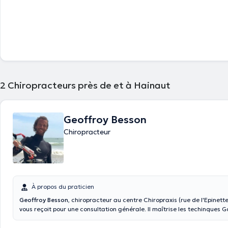
Langues: Français, Anglais, Néerlandais
2
Chiropracteurs près de et à Hainaut
Geoffroy Besson
Chiropracteur
À propos du praticien
Geoffroy Besson
, chiropracteur au centre Chiropraxis (rue de l'Epinette
vous reçoit pour une consultation générale. Il maîtrise les techinques 
DIversiefied, HIO, Activator, Drop, SOT, BEST, Thérapie Laser et Ktape