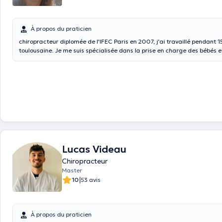
À propos du praticien
chiropracteur diplomée de l'IFEC Paris en 2007, j'ai travaillé pendant 1
toulousaine. Je me suis spécialisée dans la prise en charge des bébés et des femmes
enceintes depuis le début de ma carrière. En dehors du travail en cabinet libéral à Ath,
Bruxelles et Mons, je suis chargée d'enseignement à l'IFEC Paris et Tou
2008.
Lucas Videau
Chiropracteur
Master
|
10
53 avis
À propos du praticien