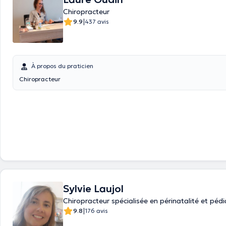
DRY NEEDLING
Chiropracteur
|
9.9
437 avis
À propos du praticien
Chiropracteur
Sylvie Laujol
Chiropracteur spécialisée en périnatalité et pédi
|
9.8
176 avis