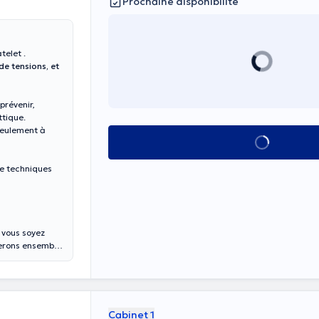
Prochaine disponibilité
telet .
de tensions, et
prévenir,
ttique.
seulement à
Voir tout
de techniques
 vous soyez
verons ensemble
Cabinet 1