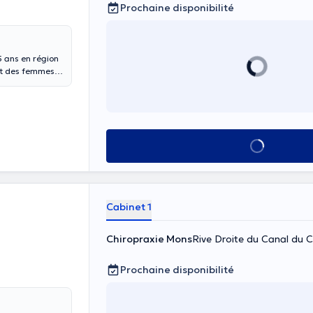
Prochaine disponibilité
5 ans en région
louse depuis
Voir tout
Cabinet 1
Chiropraxie Mons
Rive Droite du Canal du 
Prochaine disponibilité