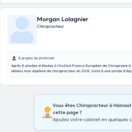
Morgan Lolagnier
Chiropracteur
À propos du praticien
Après 6 années d’études à l’Institut Franco-Européen de Chiropraxie à Pa
obtenu mon diplôme de chiropracteur en 2015. Suite à une année d’équivalence en
Belgique, j’ai ouvert mon cabinet à Mons en 2016. Afin d’être constamment à jour des
nouvelles méthodes, je continue de me former annuellement. Egalement membre de
l’Union Belge des Chiropracteurs (UBC) et de l’European Chiropractors’
Vous êtes Chiropracteur à Hainaut
cette page ?
Ajoutez votre cabinet en quelques cl