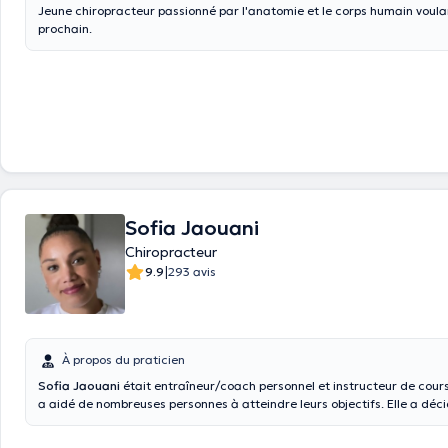
Jeune chiropracteur passionné par l'anatomie et le corps humain voula
prochain.
Sofia Jaouani
Chiropracteur
|
9.9
293 avis
À propos du praticien
Sofia Jaouani
était entraîneur/coach personnel et instructeur de cours c
a aidé de nombreuses personnes à atteindre leurs objectifs. Elle a déc
réorienter et a voulu en savoir plus sur le corps humain et son fonction
conséquent, elle est retournée à l'université à 29 ans pour devenir chir