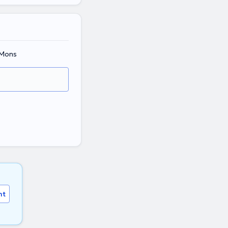
 Mons
nt