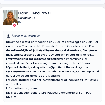
Oana Elena Pavel
Cardiologue
Dr.
À propos du praticien
Diplômée docteur en médecine en 2006 et cardiologue en 2013, j’ai
exercé à la Clinique Notre-Dame de Grâce à Gosselies de 2013 à
décembre 2025, où j’ai développé une solide expertise tant clinique
Actuellement, je consulte au Centre de cardiologie de la Dodaine à
qu’humaine.
Nivelles, en collaboration avec le Dr Laurent Pireau, ainsi qu’au
cabinet du Dr Mihai Buzincu à Bruxelles.
Mon activité couvre la cardiologie générale et comprend les
consultations, l’électrocardiogramme, l’échographie cardiaque,
l’épreuve d’effort ainsi que l’enregistrement Holter du rythme
Je prend en charge des patients à partir de 16 ans.
cardiaque.
Les consultations sont conventionnées et le tiers payant est appliqué
au Centre de cardiologie de la Dodaine.
Les consultations sont non conventionnées au cabinet du Dr Buzincu
à Bruxelles.
Informations pratiques
Nivelles
: encoder dans le GPS
Faubourg de Charleroi 80, 1400
Nivelles
.