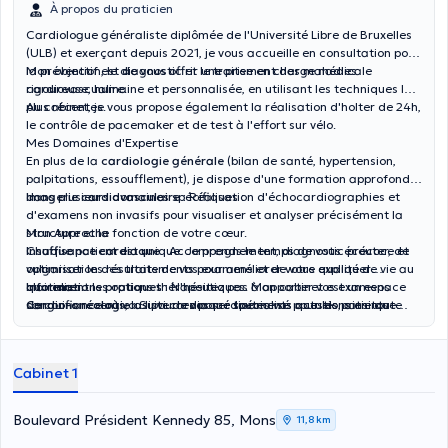
À propos du praticien
Cardiologue généraliste diplômée de l'Université Libre de Bruxelles
(ULB) et exerçant depuis 2021, je vous accueille en consultation pour
la prévention, le diagnostic et le traitement des maladies
Mon objectif est de vous offrir une prise en charge médicale
cardiovascualire.
rigoureuse, humaine et personnalisée, en utilisant les techniques les
plus récentes.
Au cabinet, je vous propose également la réalisation d'holter de 24h,
le contrôle de pacemaker et de test à l'effort sur vélo.
Mes Domaines d'Expertise
En plus de la
cardiologie générale
(bilan de santé, hypertension,
palpitations, essoufflement), je dispose d'une formation approfondie
dans plusieurs domaines spécifiques :
Imagerie cardiovasculaire :
Réalisation d'échocardiographies et
d'examens non invasifs pour visualiser et analyser précisément la
structure et la fonction de votre cœur.
Mon Approche
Insuffisance cardiaque :
Chaque patient est unique. Je prends le temps de vous écouter, de
Accompagnement, diagnostic précoce et
optimisation des traitements pour améliorer votre qualité de vie au
vulgariser les résultats de vos examens et de vous expliquer
quotidien.
clairement les options thérapeutiques. Mon cabinet est un espace
Informations pratiques :
N'hésitez pas à apporter vos examens
Cardio-oncologie :
de confiance où vous pourrez poser toutes vos questions en toute
sanguins récents, la liste de vos médicaments actuels, ainsi que
Suivi cardiaque spécialisé pour les patients
traités pour un cancer, afin de prévenir et de prendre en charge les
sérénité.
tout document médical pertinent lors de votre première
éventuels effets secondaires des traitements (chimiothérapie,
consultation.
radiothérapie) sur le système cardiovasculaire.
Cabinet 1
Boulevard Président Kennedy 85, Mons
11,8 km