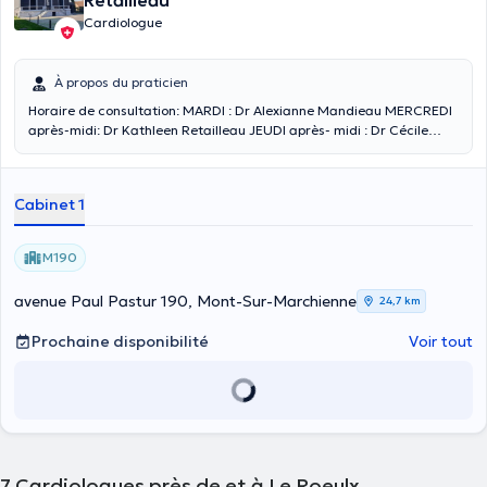
Retailleau
Cardiologue
À propos du praticien
Horaire de consultation: MARDI : Dr Alexianne Mandieau MERCREDI
après-midi: Dr Kathleen Retailleau JEUDI après- midi : Dr Cécile
Godefroid
Cabinet 1
M190
avenue Paul Pastur 190, Mont-Sur-Marchienne
24,7 km
Prochaine disponibilité
Voir tout
7
Cardiologues près de et à Le Roeulx