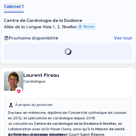
Cabinet 1
Centre de Cardiologie de la Dodaine
Allée de la Longue Haie 1, 2, Nivelles
18,4 km
Prochaine disponibilité
Voir tout
Laurent Pireau
Cardiologue
À propos du praticien
Docteur en médecine, diplômé de l’Université catholique de Louvain
en 2012, et spécialiste en cardiologie depuis 2018.
Je consulte au
Centre de cardiologie de la Dodaine à Nivelles
, en
collaboration avec le Dr Pavel Oana, ainsi qu’à la
Maison de santé
de Thiméon
Activité de cardiologie générale :
,
Gosselies
,
Viesville
et
Court-Saint-Étienne
.