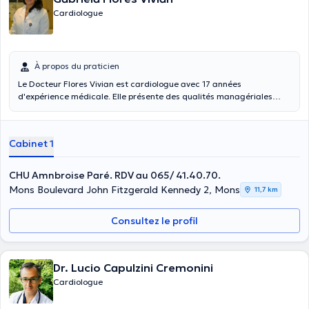
Cardiologue
À propos du praticien
Le Docteur Flores Vivian est cardiologue avec 17 années
d'expérience médicale. Elle présente des qualités managériales
reconnues dans les milieux hospitaliers où elle exerce. Elle est
conventionnée et est spécialiste de la cardiologie générale,
interventionnelle, sportive et préventive. Pour elle, la consultation est
Cabinet 1
un moment privilégié entre le patient et le médecin. Elle est à votre
écoute et est engagée dans la cardiologie préventive. Elle cumule
des formations annuelles pour rester dans l'actualité médicale.
CHU Amnbroise Paré. RDV au 065/ 41.40.70.
Actuellement, elle travaille également en milieu hospitalier à Mons
Mons Boulevard John Fitzgerald Kennedy 2, Mons
11,7 km
et à Bruxelles: - Hopital Erasme (le mercredi ), - CHU Ambroise Paré (
mardi, jeudis et vendredi) dès octobre 2019. - Chef de service de la
Consultez le profil
Cardiologie générale et Interventionelle du CHR Mons-Hainaut du
groupe Jolimont.( 2015-2019) Le Docteur Flores Vivian est originaire
du Mexique, et habite en Belgique depuis plus de 20 ans.
Dr. Lucio Capulzini Cremonini
Cardiologue