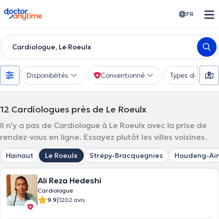
doctoranytime
FR
Cardiologue, Le Roeulx
Disponibilités
Conventionné
Types de consu
12
Cardiologues près de Le Roeulx
Il n'y a pas de Cardiologue à Le Roeulx avec la prise de
rendez-vous en ligne. Essayez plutôt les villes voisines.
Hainaut
Le Roeulx
Strépy-Bracquegnies
Houdeng-Ai
Ali Reza Hedeshi
Cardiologue
|
9.9
1202 avis