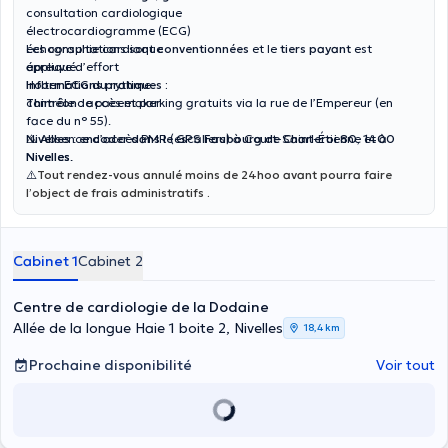
consultation cardiologique
électrocardiogramme (ECG)
échographie cardiaque
Les consultations sont
conventionnées
et le
tiers payant
est
épreuve d’effort
appliqué.
Holter ECG du rythme
Informations pratiques :
contrôle de pacemaker
Thiméon
: accès et parking gratuits via la rue de l’Empereur (en
face du n° 55).
Nivelles
⚠️ Absence d’accès PMR (escaliers) à Court-Saint-Étienne et à
:
encoder dans le GPS Faubourg de Charleroi 80, 1400
Nivelles
Nivelles.
.
⚠️
Tout rendez-vous annulé moins de 24hoo avant pourra faire
l’object de frais administratifs .
Cabinet 1
Cabinet 2
Centre de cardiologie de la Dodaine
Allée de la longue Haie 1 boite 2, Nivelles
18,4 km
Prochaine disponibilité
Voir tout