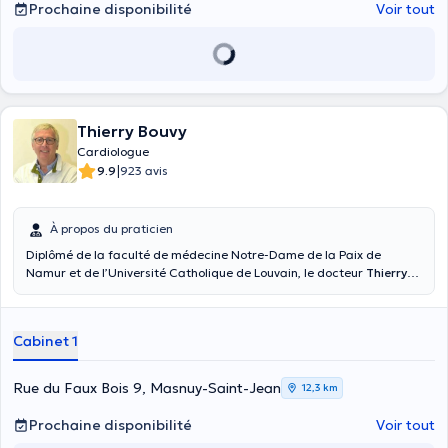
Prochaine disponibilité
Voir tout
Thierry Bouvy
Cardiologue
|
9.9
923 avis
À propos du praticien
Diplômé de la faculté de médecine Notre-Dame de la Paix de
Namur et de l’Université Catholique de Louvain, le docteur
Thierry
Bouvy
est un spécialiste de la cardiologie générale et
interventionnelle. Il reçoit ses patients à son cabinet privé à Masnuy-
Saint-Jean sis à la rue du Faux Bois 9. Il prend en charge les
Cabinet 1
échographies cardiaques, l’ECG d’effort, les problèmes
d’hypertension ou d’hypotension. Vous pouvez le consulter pour un
suivi de votre maladie cardiaque ou pour réaliser un pacemaker.
Rue du Faux Bois 9, Masnuy-Saint-Jean
12,3 km
Pour découvrir son CV, référez-vous à son internet : www.drbouvy.be.
Pour réserver un rendez-vous avec lui, contactez le +3265348952 ou
Prochaine disponibilité
Voir tout
passez par son site internet.