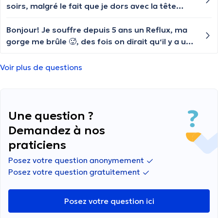
soirs, malgré le fait que je dors avec la tête
surélevée et que je prends des mesures
diététiques appropriées. J’ai également
Bonjour! Je souffre depuis 5 ans un Reflux, ma
effectué une gastroscopie en janvier 2023, mais
gorge me brûle 🥵, des fois on dirait qu‘il y a un
les résultats n’ont rien révélé d'anormal.
truc qui bloque dans ma gorge..J’ai déjà fait
Cependant, j'ai beaucoup de douleurs au niveau
endoscopie mais le médecin ne sais pas
Voir plus de questions
des cordes vocales, ce qui devient très gênant
vraiment le facteur de mon Reflux..J‘ai déjà pris
au quotidien. Pouvez-vous m’aider à trouver
des différents IPP mais ça n‘a plus aucun effet
une solution ou à explorer d'autres pistes pour
sur moi! Je ne sais plus quoi faire, je suis
trouver la source de cette problème?
désespérée
Une question ?
Demandez à nos
praticiens
Posez votre question anonymement
Posez votre question gratuitement
Posez votre question ici