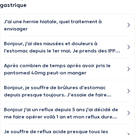
gastrique
J'ai une hernie hiatale, quel traitement à
envisager
Bonjour, j'ai des nausées et douleurs à
l'estomac depuis le 1er mai. Je prends des IPP
depuis 7 jours. Mes douleurs disparaissent
deux jours sur 3. Mais lorsque j'ai mal, j'ai pris
Après combien de temps après avoir pris le
mon IPP, est-ce normal? Je n'ai pas encore fait
pantomed 40mg peut-on manger
de gastroscopie, merci je suis assez inquiète
Bonjour, je souffre de brûlures d’estomac
depuis presque toujours. J’essaie de faire
attention notamment en diminuant le café et
les aliments gras, mais rien n’y fait… Y’a-t-il
Bonjour j'ai un reflux depuis 5 ans j'ai décidé de
d’autres facteurs à considérer pour diminuer
me faire opérer voilà 1 an et mon reflux dure
ces reflux ?
toujours. Que faire ?
Je souffre de reflux acide presque tous les