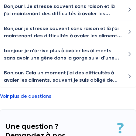
Bonjour ! Je stresse souvent sans raison et là
j'ai maintenant des difficultés à avaler les
aliments pour bien les avaler je dois marcher et
faire du ventail au niveau de ma gorge ça peut
Bonjour je stresse souvent sans raison et là j'ai
être dû à quoi svp ?
maintenant des difficultés à avaler les aliments
pour bien avaler je dois marcher et faire du
ventail au niveau de ma gorge ça peut être dû à
bonjour je n'arrive plus à avaler les aliments
quoi svp ?
sans avoir une gêne dans la gorge suivi d'une
toux ainsi que des nausées et régurgitation
merci à vous pour votre réponse
Bonjour. Cela un moment j'ai des difficultés à
avaler les aliments, souvent je suis obligé de
recracher ou prendre de l'eau afin que ça
puisse descendre. Je précise que je n'ai pas mal
Voir plus de questions
à la gorge.
Une question ?
Demandez à nos