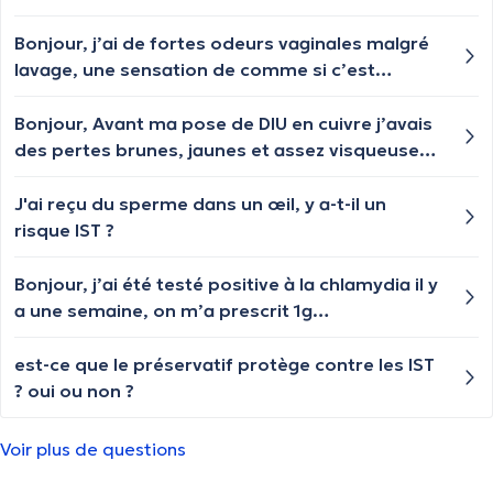
vaginale. Malheureusement c’est revenu après
un rapport sexuel avec le même partenaire je
Bonjour, j’ai de fortes odeurs vaginales malgré
ne sais pas si c’est lié mais c’est très
lavage, une sensation de comme si c’est
inconfortable…qu’est-ce que je peux faire ?
mouillé constamment, c’est très désagréable..
j’ai vu sur internet qu’il y avait des crèmes en
Bonjour, Avant ma pose de DIU en cuivre j’avais
pharmacie mais je ne sais pas si c’est efficace ?
des pertes brunes, jaunes et assez visqueuses
Merci
ainsi qu’une odeur pas très agréable, on est à 1
semaine de la pose bientôt et les pertes ont
J'ai reçu du sperme dans un œil, y a-t-il un
augmentés avec beaucoup de visqueux, est ce
risque IST ?
normal ? Est ce une infection ? Ai je prit un
risque en le posant sachant que j’ai ces pertes ?
Bonjour, j’ai été testé positive à la chlamydia il y
Je vous remercie.
a une semaine, on m’a prescrit 1g
d’azithromycine que j’ai pris. Je me suis refaite
tester à la fin du traitement (au bout de 6j et
est-ce que le préservatif protège contre les IST
pas 7), est-ce que cela a une incidence le fait
? oui ou non ?
d’avoir fait le test 1 jour plus tôt ? Car j’ai encore
été positive. On m’a encore prescrit 1g et je
Voir plus de questions
dois me faire tester demain mais j’ai peur