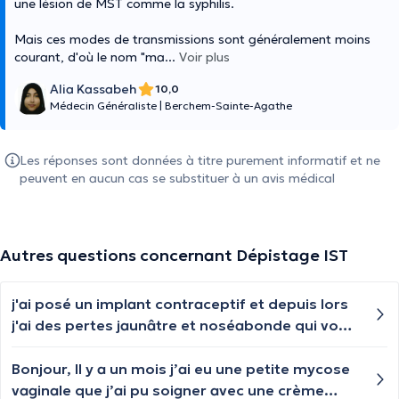
une lésion de MST comme la syphilis.
Mais ces modes de transmissions sont généralement moins
courant, d'où le nom "ma
...
Voir plus
Alia Kassabeh
10,0
Médecin Généraliste
|
Berchem-Sainte-Agathe
Les réponses sont données à titre purement informatif et ne
peuvent en aucun cas se substituer à un avis médical
Autres questions concernant Dépistage IST
j'ai posé un implant contraceptif et depuis lors
j'ai des pertes jaunâtre et noséabonde qui vont
et viennent surtout deviennent plus forte après
les rapports sexuels suis je malade que faire ?
Bonjour, Il y a un mois j’ai eu une petite mycose
vaginale que j’ai pu soigner avec une crème