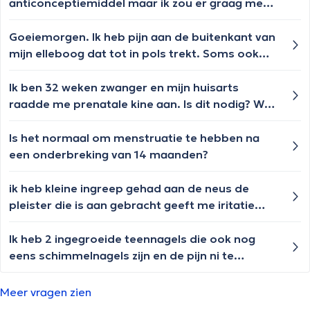
anticonceptiemiddel maar ik zou er graag mee
stoppen/veranderen van anticonceptie. Gaan
de bijkomende effecten van de ring dan weg als
Goeiemorgen. Ik heb pijn aan de buitenkant van
ik ermee stop? (mijn bijkomende effecten zijn:
mijn elleboog dat tot in pols trekt. Soms ook
pijnlijkere maandstonden, grotere cupmaat en
een tintelend gevoel. 's Nachts moet ik zoeken
gewichtstoename) Of zou het mogelijk zijn dat
hoe ik mijn arm het best leg om geen pijn te
Ik ben 32 weken zwanger en mijn huisarts
ik naast de bijkomende effecten die ik al gehad
hebben. Plooien en strekken doet ook pijn.
raadde me prenatale kine aan. Is dit nodig? Wat
heb nog anderen krijg als ik verander van
Waar kan ik terecht?
is dit juist?
anticonceptiemiddel?
Is het normaal om menstruatie te hebben na
een onderbreking van 14 maanden?
ik heb kleine ingreep gehad aan de neus de
pleister die is aan gebracht geeft me iritatie
mag ik deze verwijderen en de wonde bedekken
met uriage zalf?
Ik heb 2 ingegroeide teennagels die ook nog
eens schimmelnagels zijn en de pijn ni te
houden is
Meer vragen zien