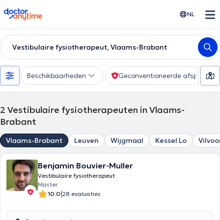
doctoranytime
NL
Vestibulaire fysiotherapeut, Vlaams-Brabant
Beschikbaarheden
Geconventioneerde afspraak
2
Vestibulaire fysiotherapeuten in Vlaams-
Brabant
Vlaams-Brabant
Leuven
Wijgmaal
Kessel Lo
Vilvo
Benjamin Bouvier-Muller
Vestibulaire fysiotherapeut
Master
|
10.0
28 evaluaties