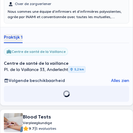
Over de zorgverlener
Nous sommes une équipe d’infirmiers et d’infirmières polyvalentes,
agrée par INAMI et conventionnée avec toutes les mutuelles,
disposant des formations et des qualifications nécessaires pour
profiter d’une prise en charge de qualité, Nous pouvons prendre en
charge tout type de soin du plus simple aux plus techniques grâce à
Praktijk 1
des années d’expériences : pansements et soins de plaies, retrait fils
et agrafes, piqûres, soin et suivi des diabétiques, soins de stomies,
soins d’escarres, pose et renouvellement des drains, prise de sang
Centre de santé de la Vaillance
et injections, mesure des paramètres vitaux : pression artérielle,
pulsation, température, fréquence respiratoire, perfusion et sonde,
Centre de santé de la vaillance
soin palliatif… à domicile ou en cabinet. La prise de sang est
Pl. de la Vaillance 33, Anderlecht
5,2 km
totalement gratuite
Volgende beschikbaarheid
Alles zien
Blood Tests
Verpleegkundige
|
9.7
5 evaluaties