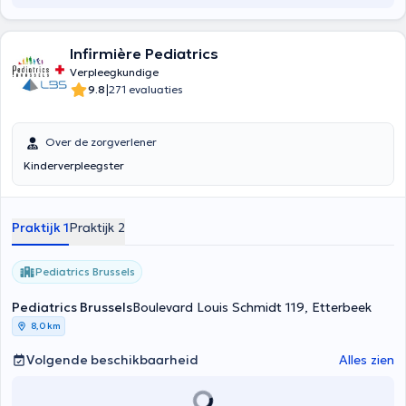
Infirmière Pediatrics
Verpleegkundige
|
9.8
271 evaluaties
Over de zorgverlener
Kinderverpleegster
Praktijk 1
Praktijk 2
Pediatrics Brussels
Pediatrics Brussels
Boulevard Louis Schmidt 119, Etterbeek
8,0 km
Volgende beschikbaarheid
Alles zien