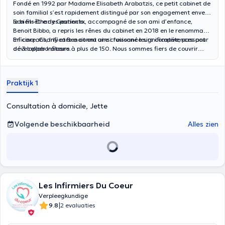
Fondé en 1992 par Madame Elisabeth Arabatzis, ce petit cabinet de
soin familial s’est rapidement distingué par son engagement envers
le bien-être des patients.
Son fils Charly Geurinckx, accompagné de son ami d’enfance,
Benoit Bibbo, a repris les rênes du cabinet en 2018 en le renommant
Inficare. Charly et Benoit ont ainsi fusionné leurs compétences pour
En cinq ans, Inficare a connu une croissance significative, passant
développer Inficare.
de 3 collaborateurs à plus de 150. Nous sommes fiers de couvrir
toute la Wallonie, y compris le Hainaut, le Brabant Wallon, Namur et
Liège. Nous intervenons aussi au sein de la région de Bruxelles.
Praktijk 1
Consultation à domicile, Jette
Volgende beschikbaarheid
Alles zien
Les Infirmiers Du Coeur
Verpleegkundige
|
9.8
2 evaluaties