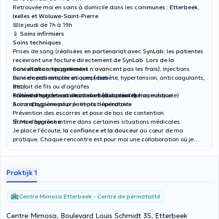
Retrouvée moi en soins à domicile dans les com
munes : Etterbeek,
Ixelles et Woluwe-Saint-Pierre
📅le jeudi de 7h à 19h
💉
Soins infirmiers
Soins techniques
Prises de sang (
r
éalisées en partenariat avec SynLab, les patientes
recevront une facture directement de SynLab. Lors de la
consultation, les patientes n’avancent pas les frais),
Su
ivi et accompagnement
injections
Pansements simples et complexes
Suivi de patients chroniques (diabète, hypertension, anticoagulants,
Retrait de fils ou d’agrafes
etc.)
Prélèvements et vaccinations (selon prescription médicale)
Surveillance des constantes et éducation thérapeutique
• Soins
d’hygiène et de confort (à domicile)
Accompagnement pré- et post-opératoire
Soins d’hygiène pour patients dépendants
Prévention des escarres et pose de bas de contention
Soins d’hygiène intime dans certaines situations médicales
🌸 Mon approch
e:
Je place l’écoute
, la confiance et la douceur
au cœur de ma
pratique. Chaque rencontre est pour moi une collaboration où je
prends le temps de comprendre vos besoins, vos émotions et vos
choix, afin de vous offrir un accompagnement respectueux et
personnalisé.
Praktijk 1
Centre Mimosa Etterbeek - Centre de périnatalité
Centre Mimosa, Boulevard Louis Schmidt 35, Etterbeek