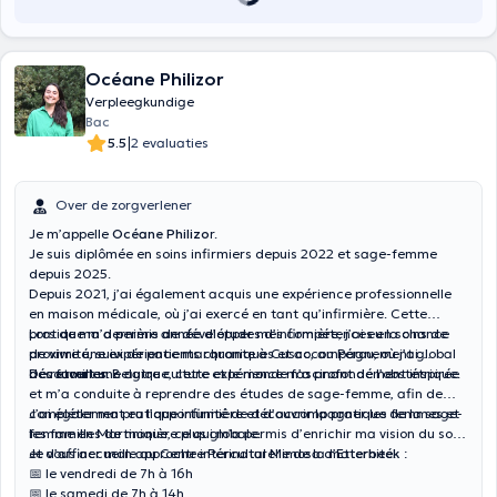
Océane Philizor
Verpleegkundige
Bac
|
5.5
2 evaluaties
Over de zorgverlener
Je m’appelle
Océane Philizo
r.
Je suis diplômée en soins infirmiers depuis 2022 et sage-femme
depuis 2025.
Depuis 2021, j’ai également acquis une expérience professionnelle
en maison médicale, où j’ai exercé en tant qu’infirmière. Cette
pratique m’a permis de développer mes compétences en soins de
Lors de ma dernière année d’études d’infirmière, j’ai eu la chance
proximité, suivi de patients chroniques et accompagnement global
de vivre une expérience marquante à Cusco, au Pérou, où j’ai
des familles.
découvert une autre culture et le monde fascinant de l’obstétrique.
De retour en Belgique, cette expérience m’a profondément inspirée
et m’a conduite à reprendre des études de sage-femme, afin de
compléter ma pratique infirmière et d’accompagner les femmes et
J’ai également eu l’opportunité de découvrir la pratique de la sage-
les familles de manière plus globale.
femme en Martinique, ce qui m’a permis d’enrichir ma vision du soin
et d’affiner mon approche interculturelle de la maternité.
Je vous accueille au Centre Périnatal Mimosa d’Ett
erbeek
:
📅 le vendredi de 7h à 16h
📅 le samedi de 7h à 14h