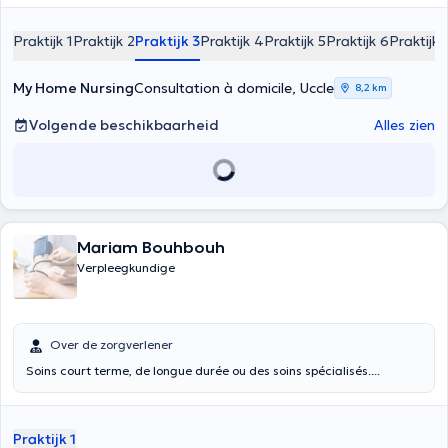
Praktijk 1
Praktijk 2
Praktijk 3
Praktijk 4
Praktijk 5
Praktijk 6
Praktijk 
My Home Nursing
Consultation à domicile, Uccle
8,2 km
Volgende beschikbaarheid
Alles zien
Mariam Bouhbouh
Verpleegkundige
Over de zorgverlener
Soins court terme, de longue durée ou des soins spécialisés....
Praktijk 1