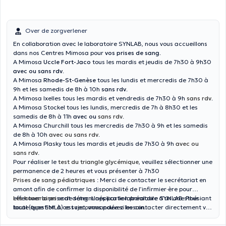
Over de zorgverlener
En collaboration avec le laboratoire SYNLAB, nous vous accueillons
dans nos Centres Mimosa pour
vos prises de sang
.
A Mimosa
Uccle Fort-Jaco
tous les mardis et jeudis de 7h30 à 9h30
avec ou sans rdv
.
A Mimosa
Rhode-St-Genèse
tous les lundis et mercredis de 7h30 à
9h et les samedis de 8h à 10h
sans rdv
.
A Mimosa Ixelles tous les mardis et vendredis de 7h30 à 9h
sans rdv
.
A Mimosa Stockel tous les lundis, mercredis de 7h à 8h30 et les
samedis de 8h à 11h
avec ou
sans rdv
.
A Mimosa Churchill tous les mercredis de 7h30 à 9h et les samedis
de 8h à 10h
avec ou sans rdv
.
A Mimosa Plasky tous les mardis et jeudis de 7h30 à 9h
avec ou
sans rdv
.
Pour réaliser le
test du triangle glycémique
, veuillez sélectionner une
permanence de 2 heures et vous présenter à 7h30
Prises de sang pédiatriques
: Merci de contacter le secrétariat en
amont afin de confirmer la disponibilité de l’infirmier·ère pour
effectuer la prise de sang. L’application préalable d’un anesthésiant
Les honoraires
sont déterminés par le laboratoire SYNLAB. Pour
local (type EMLA) est recommandée si besoin.
toute question à ce sujet, vous pouvez les contacter directement via
leur site.