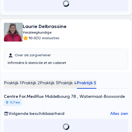
Laurie Delbrassine
Verpleegkundige
|
10.0
12 evaluaties
Over de zorgverlener
Infirmière à domicile et en cabinet
Praktijk 1
Praktijk 2
Praktijk 3
Praktijk 4
Praktijk 5
Centre For.Med
Rue Middelbourg 78 , Watermaal-Bosvoorde
11,7 km
Volgende beschikbaarheid
Alles zien