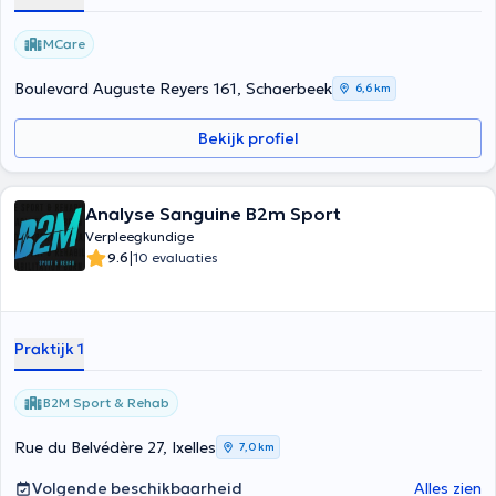
MCare
Boulevard Auguste Reyers 161, Schaerbeek
6,6 km
Bekijk profiel
Analyse Sanguine B2m Sport
Verpleegkundige
|
9.6
10 evaluaties
Praktijk 1
B2M Sport & Rehab
Rue du Belvédère 27, Ixelles
7,0 km
Volgende beschikbaarheid
Alles zien