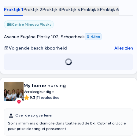
Praktijk 1
Praktijk 2
Praktijk 3
Praktijk 4
Praktijk 5
Praktijk 6
Centre Mimosa Plasky
Avenue Eugène Plasky 102, Schaerbeek
6,1 km
Volgende beschikbaarheid
Alles zien
My home nursing
Verpleegkundige
|
9.3
11 evaluaties
Over de zorgverlener
Soins infirmiers à domicile dans tout le sud de Bxl. Cabinet à Uccle
pour prise de sang et pansement