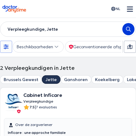
doctoranytime
NL
Verpleegkundige, Jette
Beschikbaarheden
Geconventioneerde afspraak
2
Verpleegkundigen in Jette
Brussels Gewest
Jette
Ganshoren
Koekelberg
Lak
Cabinet Inficare
Verpleegkundige
|
7.5
7 evaluaties
Over de zorgverlener
Inficare : une approche familiale