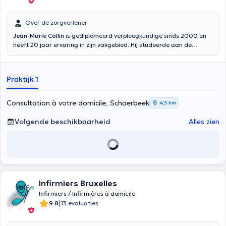
Over de zorgverlener
Jean-Marie Collin
is gediplomeerd verpleegkundige sinds 2000 en
heeft 20 jaar ervaring in zijn vakgebied. Hij studeerde aan de
universiteit "Les deux Alices". De heer Jean-Marie Collin is
gespecialiseerd in AHH en palliatieve zorg en is een bekwaam
gezondheidswerker die altijd bereid is naar zijn patiënten te
Praktijk 1
luisteren. Hij heeft gewerkt in de St Jean Kliniek in Brussel. Jean-
Marie Collin maakt deel uit van het innoverende AXIOS-netwerk en
streeft er in de eerste plaats naar de patiënten in alle opzichten
Consultation à votre domicile, Schaerbeek
4,5 km
tevreden te stellen. Hij werkt in verschillende regio's van Brussel en
biedt zijn cliënten kwaliteitsvolle thuiszorg. Jean-Marie Collin is altijd
Volgende beschikbaarheid
Alles zien
op zoek naar training en verbetert voortdurend zijn vaardigheden in
zijn specialiteit, maar ook in andere disciplines. Afspraken met de
verpleegkundige Jean-Marie Collin zijn zelfbevestigend en duren
gemiddeld 30 minuten.
Infirmiers Bruxelles
Infirmiers / Infirmières à domicile
|
9.8
13 evaluaties