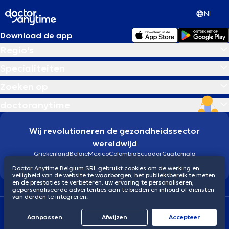
NL
Download de app
Regio's
Specialiteiten
Zoeken op
doctoranytime
Wij revolutioneren de gezondheidssector
wereldwijd
Griekenland
België
Mexico
Colombia
Ecuador
Guatemala
Brazilië
Doctor Anytime Belgium SRL gebruikt cookies om de werking en
veiligheid van de website te waarborgen, het publieksbereik te meten
en de prestaties te verbeteren, uw ervaring te personaliseren,
gepersonaliseerde advertenties aan te bieden en inhoud of diensten
van derden te integreren.
Algemene voorwaarden
Cookies
Privacybeleid
Aanpassen
Afwijzen
Αccepteer
© 2026 doctoranytime