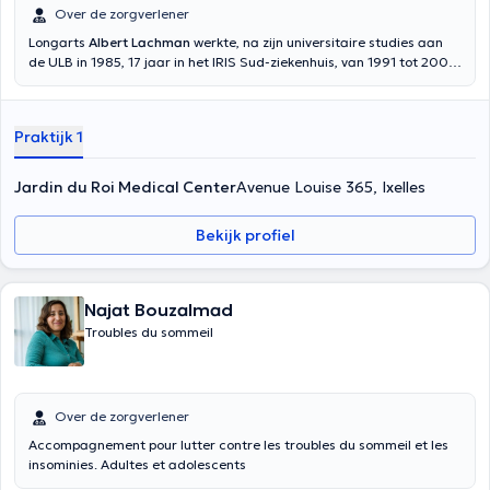
Over de zorgverlener
Longarts
Albert Lachman
werkte, na zijn universitaire studies aan
de ULB in 1985, 17 jaar in het IRIS Sud-ziekenhuis, van 1991 tot 2008.
Met zijn uitgebreide vaardigheden en zijn jarenlange ervaring
opende hij in 2008 zijn eigen praktijk "Cliniques de l'Europe" waar hij
verschillende soorten patiënten ontvangt in een warme omgeving.
Praktijk 1
Jardin du Roi Medical Center
Avenue Louise 365, Ixelles
Bekijk profiel
Najat Bouzalmad
Troubles du sommeil
Over de zorgverlener
Accompagnement pour lutter contre les troubles du sommeil et les
insominies. Adultes et adolescents