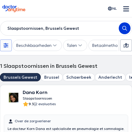
doctoranytime
NL
Slaapstoornissen, Brussels Gewest
Beschikbaarheden
Talen
Betaalmethode
1
Slaapstoornissen in Brussels Gewest
Brussels Gewest
Brussel
Schaerbeek
Anderlecht
I
Dana Korn
Slaapstoornissen
|
9.3
2 evaluaties
Over de zorgverlener
Le docteur Korn Dana est spécialisée en pneumologie et somnologie.