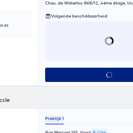
Chau. de Waterloo 868/12, 4ème étage, Uc
Volgende beschikbaarheid
al,de
Alles zien
ccle
Praktijk 1
Rue Marconi 155, Vorst
1,7 km