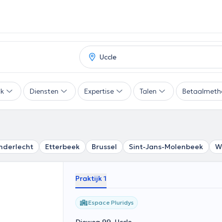
ak
Diensten
Expertise
Talen
Betaalmeth
nderlecht
Etterbeek
Brussel
Sint-Jans-Molenbeek
W
Praktijk 1
Espace Pluridys