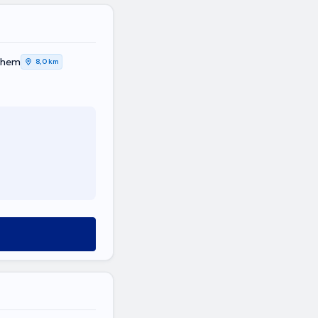
rchem
8,0 km