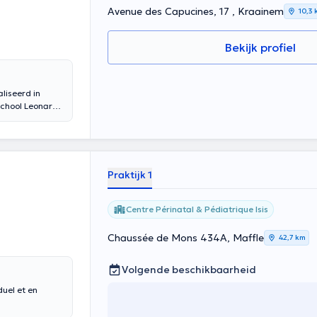
Avenue des Capucines, 17 , Kraainem
10,3
Bekijk profiel
liseerd in
school Leonardo
e woensdag en
nele ervaring in
zaken als een
. Inhoud
Praktijk 1
Centre Périnatal & Pédiatrique Isis
Chaussée de Mons 434A, Maffle
42,7 km
Volgende beschikbaarheid
duel et en