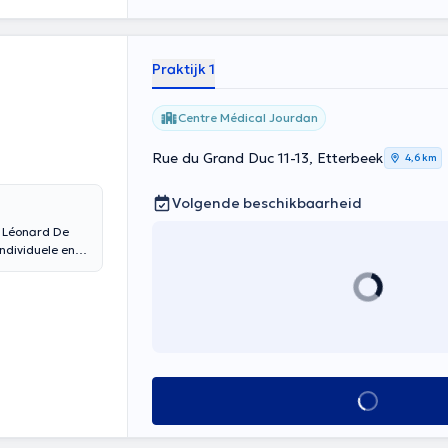
olence conjugale
, un
Praktijk 1
Centre Médical Jourdan
Rue du Grand Duc 11-13, Etterbeek
4,6 km
Volgende beschikbaarheid
e Léonard De
individuele en
en bejaarden).
e evaluatie uit
 Als sportvrouw
ke
ineren. Het
stgestelde
 biedt sessies
verzoeken:
Alles zien
essure, enz.