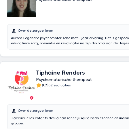
Over de zorgverlener
Aurora Legendre psychomotorische met 5 jaar ervaring. Het is gespecia
educatieve zorg, preventie en revalidatie na zijn diploma aan de Hoge
da Vinci in Brussel. Het heet u welkom in Kraainem HCMC kantoor elk
zaterdag van de week. Naar aanleiding van een groot aantal professio
de fysiotherapie en psychomotorische, Aurora Legendre voert nu voor 
onafhankelijke psychomotrician voor alle leeftijden en omstandigheden
vertaald door google translate
Tiphaine Renders
Psychomotorische therapeut
|
9.7
62 evaluaties
Over de zorgverlener
J'accueille les enfants dès la naissance jusqu'à l'adolescence en indivi
groupe.