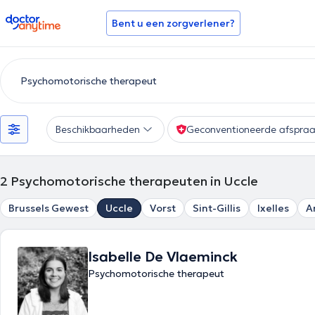
doctoranytime
Bent u een zorgverlener?
Beschikbaarheden
Geconventioneerde afspra
2
Psychomotorische therapeuten in Uccle
Brussels Gewest
Uccle
Vorst
Sint-Gillis
Ixelles
A
Isabelle De Vlaeminck
Psychomotorische therapeut