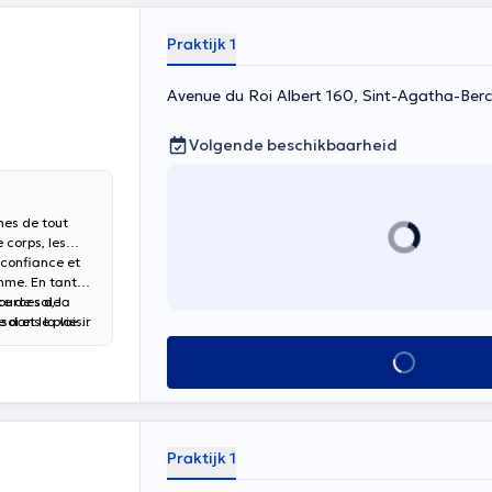
Praktijk 1
Avenue du Roi Albert 160, Sint-Agatha-Be
Volgende beschikbaarheid
nes de tout
 corps, les
 confiance et
hme. En tant
e de soi, la
sources de
oi et le plaisir
 dans la vie
rmer
Alles zien
gnement de
 de chacun.
Praktijk 1