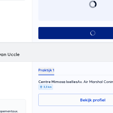
Alles zien
van Uccle
Praktijk 1
Centre Mimosa Ixelles
Av. Air Marshal Coni
3,3 km
Bekijk profiel
oppementaux.