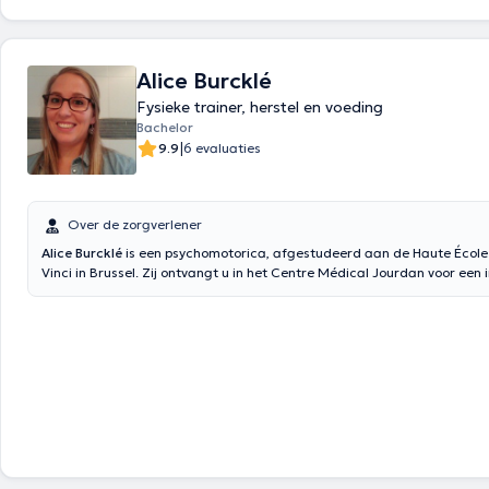
relationnelles, un deuil, une rupture, une agression, une situation de vi
ou professionnelle, un trouble psychiatrique (anxiété, dépression etc ...)
traumatisme, un SSPT etc ...
Alice Burcklé
Fysieke trainer, herstel en voeding
Bachelor
|
9.9
6 evaluaties
Over de zorgverlener
Alice Burcklé
is een psychomotorica, afgestudeerd aan de Haute Écol
Vinci in Brussel. Zij ontvangt u in het Centre Médical Jourdan voor een 
specifieke begeleiding van elke patiënt (baby's, kinderen, volwassenen 
Haar geruststellende omgeving stelt haar in staat een psychomotorisch
te voeren en vervolgens, indien nodig, een psychomotorische follow-up.
met een passie voor sport, heeft zij een opleiding gevolgd in Lichamelij
Voorbereiding, Herstel en Voeding om psychomotoriek en sport te comb
opzetten van een persoonlijk sportprogramma volgens de met haar va
doelstellingen. Er kan ook een voedingsfollow-up worden overwogen. Zij
aan voor zowel atleten op hoog niveau als amateurs voor alle soorten 
gewichtsverlies, voorbereiding op een evenement, revalidatie na een bl