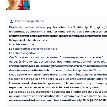
Over de zorgverlener
Diplômée d'un bachelier en psychomotricité à l'Institut Ilya Prigogine,
les enfants, adolescents et adultes dans leur parcours de soin psycho
pratique repose sur l'harmonisation de la dynamique psychomotrice de
En psychomotricité nous considérons la personne dans sa globalité à t
lorsque celle-ci est perturbée.
différentes sphéres :
La sphère motrice
La sphère affective et relationnelle
La sphère cognitive
Ces 3 sphères ne sont pas séparées. Chaque expérience corporelle fai
éprouvés émotionels, des pensées, des imaginaires, des mémoires to
chaque expérience de pensée génère des sensations et des comportem
C'est à partir des vécus corporels expérimentés en séance que nous all
des éprouvés émotionnels etc ...
conscientiser, construire et harmoniser toutes les sphères de l'être.
Nous explorerons ensemble à travers diverses médiations telles que le 
toucher-massage, la danse libre, la voix, les productions graphiques, l'
séance individuelle et/ou en groupe.
En séance je pose un cadre sécurisant et bienveillant afin que chaque 
expérimenter ses vécus en toute sérénité et évoluer à son rythme.
Les séances de psychomotricité s'adressent à toute personne quel que
qui expérimente une perturbation de sa dynamique psychomotrice. Tou
épreuves de la vie sont susceptibles d'entraîner ce type de perturbation
Je vous accueille dans mon centre à la rue Marconi, 155, 1190 FOREST
simples difficultés rencontrées à l'école qu'une neuroatypie ou encore d