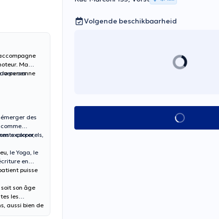
Volgende beschikbaarheid
 j'accompagne
moteur. Ma
 la personne
ravers ses
Alles zien
t émerger des
ut comme
ents corporels,
ons explorer,
jeu,
le Yoga, le
écriture en
patient puisse
 soit son âge
tes les
s, aussi bien de
es difficultés