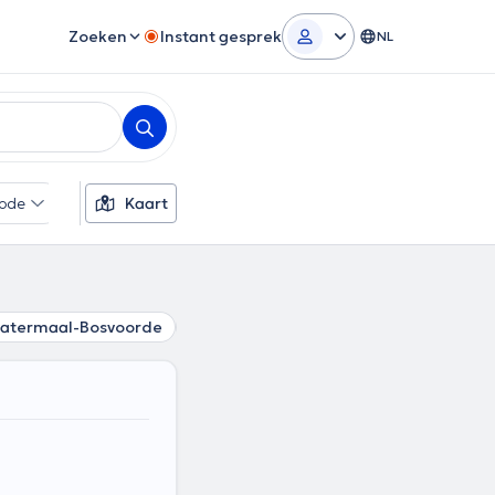
Zoeken
Instant gesprek
NL
ode
Extra filters
Kaart
atermaal-Bosvoorde
Sint-Joost-ten-Node
Oudergem