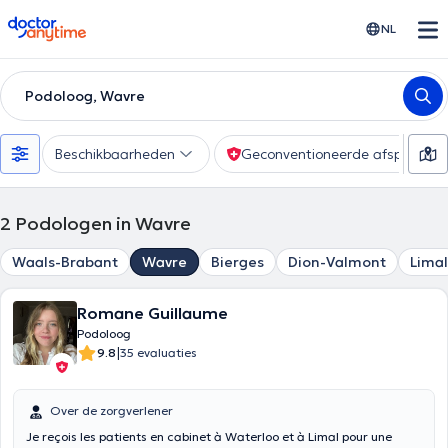
doctoranytime
NL
Podoloog, Wavre
Beschikbaarheden
Geconventioneerde afspraak
2
Podologen in Wavre
Waals-Brabant
Wavre
Bierges
Dion-Valmont
Limal
Romane Guillaume
Podoloog
|
9.8
35 evaluaties
Over de zorgverlener
Je reçois les patients en cabinet à Waterloo et à Limal pour une