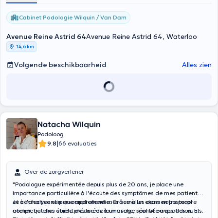
Cabinet Podologie Wilquin / Van Dam
Avenue Reine Astrid 64
Avenue Reine Astrid 64, Waterloo
14,6 km
Volgende beschikbaarheid
Alles zien
Natacha Wilquin
Podoloog
|
9.8
66 evaluaties
Over de zorgverlener
"Podologue expérimentée depuis plus de 20 ans, je place une
importance particulière à l'écoute des symptômes de mes patients
et à l'analyse clinique approfondie. Grâce à un examen postural
Je confectionne personnellement mes semelles dans notre propre
complet et une étude précise de la marche, réalisée avec des outils
atelier, qu'elles soient destinées à un usage sportif ou quotidien. En