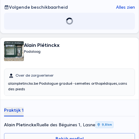
Volgende beschikbaarheid
Alles zien
Alain Plétinckx
Podoloog
Over de zorgverlener
alainpletinckx.be Podologue gradué -semelles orthopédiques,soins
des pieds
Praktijk 1
Alain Pletinckx
Ruelle des Béguines 1, Lasne
9,8 km
Bekijk profiel