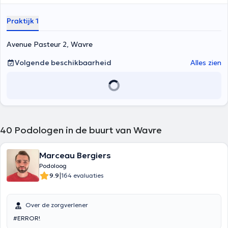
functionele maatzolen. Hij analyseert de posture en het wandelen en
lopen. Hij is ook lid van de Belgische vereniging van podologen en
Praktijk 1
beheerder van het Sport Medico Center van Dodaine.
Podotherapeut, meer dan een baan, een passie voor meer dan 20
jaar Inhoud vertaald door google translate
Avenue Pasteur 2, Wavre
Volgende beschikbaarheid
Alles zien
40
Podologen in de buurt van Wavre
Marceau Bergiers
Podoloog
|
9.9
164 evaluaties
Over de zorgverlener
#ERROR!