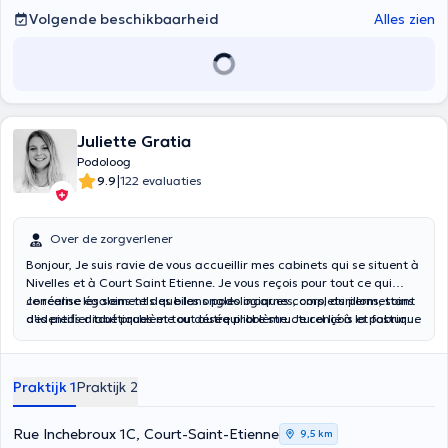
Volgende beschikbaarheid
Alles zien
Juliette Gratia
Podoloog
|
9.9
122 evaluaties
Over de zorgverlener
Bonjour, Je suis ravie de vous accueillir mes cabinets qui se situent à
Nivelles et à Court Saint Etienne. Je vous reçois pour tout ce qui
concerne les soins tels que les ongles incarnes, cors, durillons, soins
Je réalise également des bilans podologiques complets permettant
des pieds diabétiques et tout autre problème. Je conçois et fabrique
d'identifier tout problème ou déséquilibre structurel lié à la posture
des orthèses plantaires sur mesure pour corriger les "déformations"
et à la marche. Je réalise les semelles podologiques sur mesure en
au niveau des orteils, soulager des hallux valgus par exemple.
fonction de vos besoins.
Praktijk 1
Praktijk 2
Rue Inchebroux 1C, Court-Saint-Etienne
9,5 km