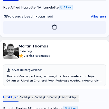
Rue Alfred Haulotte, 1A, Limelette
5,7 km
Volgende beschikbaarheid
Alles zien
Martin Thomas
Podoloog
|
9.8
653 evaluaties
Over de zorgverlener
Thomas Martin, podoloog, ontvangt u in haar kantoren: in Nijvel,
Ottignies, Ukkel en Charleroi. Voor Podologie overleg, video-analyse
van het lopen en het maken van orthopedische inlegzolen en
dynamische maatregel. Heeft een medisch pedicure maken.
Website: www.podologue-thomas.com Inhoud vertaald door google
Praktijk 1
Praktijk 2
Praktijk 3
Praktijk 4
Praktijk 5
translate
Rue du Bauloy 95, Louvain-La-Neuve
5,9 km