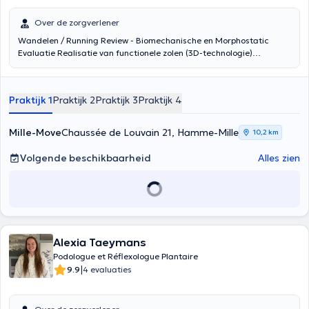
Over de zorgverlener
Wandelen / Running Review - Biomechanische en Morphostatic
Evaluatie Realisatie van functionele zolen (3D-technologie)
Onderzoek van de controle wandeling Sole controle orthoplasty
Voetverzorging (zolen bijvoorbeeld weer op te bouwen) (horens,
ingegroeide teennagels ...) Inhoud vertaald door google translate
Praktijk 1
Praktijk 2
Praktijk 3
Praktijk 4
Mille-Move
Chaussée de Louvain 21, Hamme-Mille
10,2 km
Volgende beschikbaarheid
Alles zien
Alexia Taeymans
Podologue et Réflexologue Plantaire
|
9.9
4 evaluaties