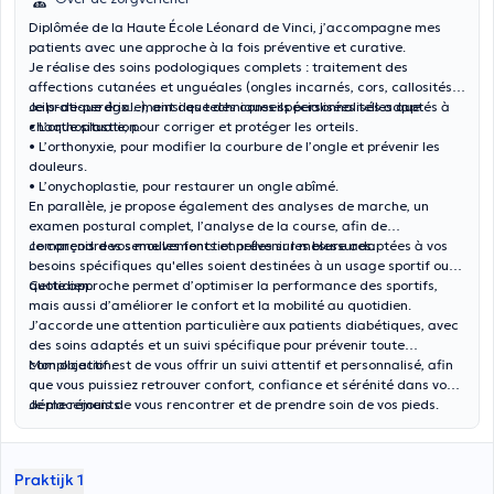
Diplômée de la Haute École Léonard de Vinci, j’accompagne mes
patients avec une approche à la fois préventive et curative.
Je réalise des soins podologiques complets : traitement des
affections cutanées et unguéales (ongles incarnés, cors, callosités,
œils-de-perdrix…), ainsi que des conseils personnalisés adaptés à
Je pratique également des techniques spécialisées telles que:
chaque situation.
• L’orthoplastie, pour corriger et protéger les orteils.
• L’orthonyxie, pour modifier la courbure de l’ongle et prévenir les
douleurs.
• L’onychoplastie, pour restaurer un ongle abîmé.
En parallèle, je propose également des analyses de marche, un
examen postural complet, l’analyse de la course, afin de
comprendre vos mouvements et prévenir les blessures.
Je conçois des semelles fonctionnelles sur mesure adaptées à vos
besoins spécifiques qu'elles soient destinées à un usage sportif ou
quotidien.
Cette approche permet d’optimiser la performance des sportifs,
mais aussi d’améliorer le confort et la mobilité au quotidien.
J’accorde une attention particulière aux patients diabétiques, avec
des soins adaptés et un suivi spécifique pour prévenir toute
complication.
Mon objectif est de vous offrir un suivi attentif et personnalisé, afin
que vous puissiez retrouver confort, confiance et sérénité dans vos
déplacements.
Je me réjouis de vous rencontrer et de prendre soin de vos pieds.
Praktijk 1