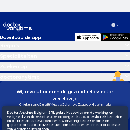
NL
Download de app
Regio's
Specialiteiten
Zoeken op
doctoranytime
Wij revolutioneren de gezondheidssector
wereldwijd
Griekenland
België
Mexico
Colombia
Ecuador
Guatemala
Brazilië
Doctor Anytime Belgium SRL gebruikt cookies om de werking en
veiligheid van de website te waarborgen, het publieksbereik te meten
en de prestaties te verbeteren, uw ervaring te personaliseren,
gepersonaliseerde advertenties aan te bieden en inhoud of diensten
van derden te integreren.