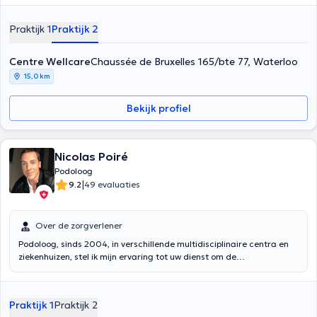
Praktijk 1
Praktijk 2
Centre Wellcare
Chaussée de Bruxelles 165/bte 77, Waterloo
15,0 km
Bekijk profiel
Nicolas Poiré
Podoloog
|
9.2
49 evaluaties
Over de zorgverlener
Podoloog, sinds 2004, in verschillende multidisciplinaire centra en
ziekenhuizen, stel ik mijn ervaring tot uw dienst om de
biomechanische oorsprong van uw pijnen te begrijpen. Algemene en
sportpodologie, studie van lopen en/of hardlopen en
lichaamshouding. Ontwerp van functionele inlegzolen voor comfort
Praktijk 1
Praktijk 2
en houding. Algemene voetverzorging.