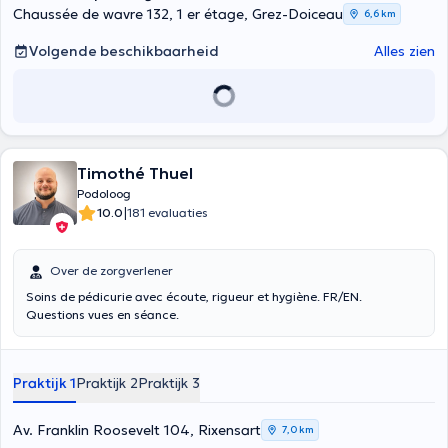
Chaussée de wavre 132, 1 er étage, Grez-Doiceau
6,6 km
Volgende beschikbaarheid
Alles zien
Timothé Thuel
Podoloog
|
10.0
181 evaluaties
Over de zorgverlener
Soins de pédicurie avec écoute, rigueur et hygiène. FR/EN.
Questions vues en séance.
Praktijk 1
Praktijk 2
Praktijk 3
Av. Franklin Roosevelt 104, Rixensart
7,0 km