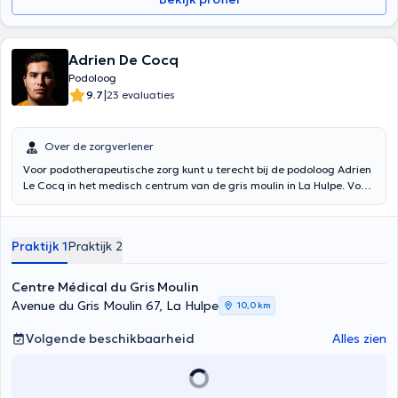
Adrien De Cocq
Podoloog
|
9.7
23 evaluaties
Over de zorgverlener
Voor podotherapeutische zorg kunt u terecht bij de podoloog Adrien
Le Cocq in het medisch centrum van de gris moulin in La Hulpe. Voor
biomechanische en ganganalyses zal hij u graag ontvangen in het
HSPC te Ukkel.
Praktijk 1
Praktijk 2
Centre Médical du Gris Moulin
Avenue du Gris Moulin 67, La Hulpe
10,0 km
Volgende beschikbaarheid
Alles zien