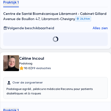
Praktijk 1
Omdat we een geheel zijn dat goed functioneert als elk afzonderlijk
deel goed werkt in symbiose met de anderen. Daarom hebben wij
een opleiding in holistische biomechanica (menselijke mechanica)
Centre de Santé Biomécanique Libramont - Cabinet Gillard
gevolgd. Wij meten, analyseren en onderzoeken het lichaam om de
Avenue de Bouillon 47, Libramont-Chevigny
24,9 km
capaciteiten en de werking ervan te kennen.
Volgende beschikbaarheid
Alles zien
Céline Incoul
Podoloog
|
10.0
99 evaluaties
Over de zorgverlener
Podologue agréé , pédicure médicale Reconnu pour patients
diabétiques et à risques
Praktijk 1