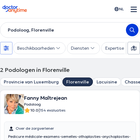
doctoranytime
NL
Podoloog, Florenville
Beschikbaarheden
Diensten
Expertise
2
Podologen in Florenville
Provincie van Luxemburg
Florenville
Lacuisine
Chasse
Fanny Maîtrejean
Podoloog
|
10.0
154 evaluaties
Over de zorgverlener
Pedicure médicale-examens-semelles-othoplasties-onychoplasties-