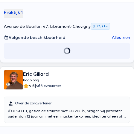
Praktijk 1
Avenue de Bouillon 47, Libramont-Chevigny
24,9 km
Volgende beschikbaarheid
Alles zien
Eric Gillard
Podoloog
|
9.6
566 evaluaties
Over de zorgverlener
// OPGELET, gezien de situatie met COVID-19, vragen wij patiënten
ouder dan 12 jaar om met een masker te komen, idealiter alleen of
met 1 kind als begeleider. Gewoonlijk houdt elk beroep zich bezig met
één deel van het lichaam. Wij wilden een globale aanpak, om
rekening te houden met het geheel: van de voeten tot het hoofd.