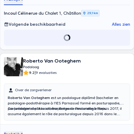
Incoul Céline
rue du Chalet 1, Châtillon
29,1 km
Volgende beschikbaarheid
Alles zien
Roberto Van Ooteghem
Podoloog
|
9.2
9 evaluaties
Over de zorgverlener
Roberto Van Ooteghem
est un podologue diplômé (bachelier en
podologie-podothérapie à l'IES Parnasse) formé en posturopodie,
posturologie et posturothérapie neuro-sensorielle à Paris.
Co-président de l’Association Belge de Posturologie depuis 2017, il
assume également le rôle de posturologue depuis 2016 dans le
cadre d’un suivi médical individualisé des sportifs. Il exerce ses
consultations à deux adresses situées à Jemeppe-sur-Meuse et à
Vaux-sur-Sûre, et dispense ses soins en français.