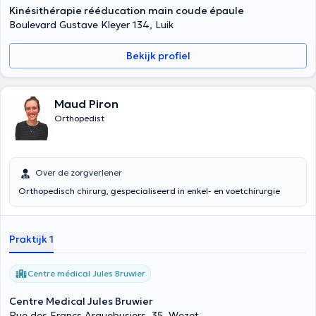
vloeiend Frans, Engels en Roemeens.
Kinésithérapie rééducation main coude épaule
Boulevard Gustave Kleyer 134, Luik
Bekijk profiel
Maud Piron
Orthopedist
Over de zorgverlener
Orthopedisch chirurg, gespecialiseerd in enkel- en voetchirurgie
Praktijk 1
Centre médical Jules Bruwier
Centre Medical Jules Bruwier
Rue des Francs Arquebusiers, 35, Wezet