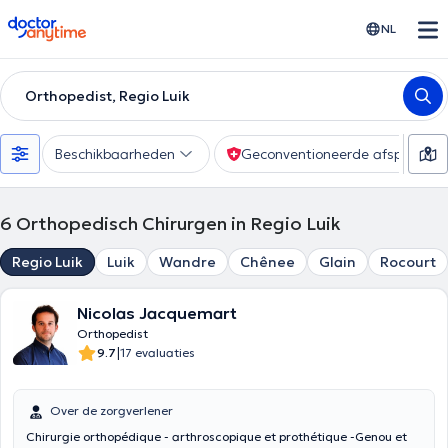
doctoranytime
NL
Orthopedist, Regio Luik
Beschikbaarheden
Geconventioneerde afspraak
6
Orthopedisch Chirurgen in Regio Luik
Regio Luik
Luik
Wandre
Chênee
Glain
Rocourt
Nicolas Jacquemart
Orthopedist
|
9.7
17 evaluaties
Over de zorgverlener
Chirurgie orthopédique - arthroscopique et prothétique -Genou et