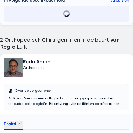
Volgende beschikbaarheid
Alles zien
2
Orthopedisch Chirurgen in en in de buurt van
Regio Luik
Radu Amon
Orthopedist
Over de zorgverlener
Dr.
Radu Amon
is een orthopedisch chirurg gespecialiseerd in
schouder pathologieën. Hij ontvangt zijn patiënten op afspraak in
Ottignies , Andenne en Luik . U kunt online of per telefoon een
afspraak met hem maken. Hij behandelt schouder pathologieën. Hij
ontvangt en behandelt patiënten die lijden aan artrose van de
Praktijk 1
schouder, breuken van de schouder, ontwrichting of instabiliteit van
de schouder of een probleem met de rotator cuff. Hij spreekt