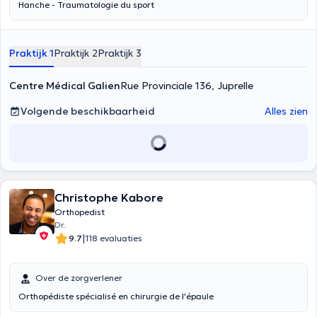
Hanche - Traumatologie du sport
Praktijk 1
Praktijk 2
Praktijk 3
Centre Médical Galien
Rue Provinciale 136, Juprelle
Volgende beschikbaarheid
Alles zien
Christophe Kabore
Orthopedist
Dr.
|
9.7
118 evaluaties
Over de zorgverlener
Orthopédiste spécialisé en chirurgie de l'épaule