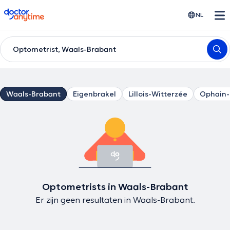
doctoranytime
NL
Optometrist, Waals-Brabant
Waals-Brabant
Eigenbrakel
Lillois-Witterzée
Ophain-
Optometrists in Waals-Brabant
Er zijn geen resultaten in Waals-Brabant.