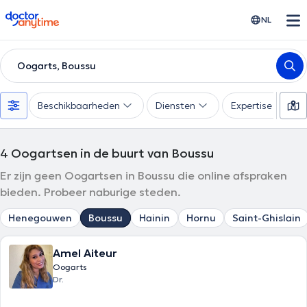
doctoranytime
NL
Oogarts, Boussu
Beschikbaarheden
Diensten
Expertise
4
Oogartsen in de buurt van Boussu
Er zijn geen Oogartsen in Boussu die online afspraken
bieden. Probeer naburige steden.
Henegouwen
Boussu
Hainin
Hornu
Saint-Ghislain
Amel Aiteur
Oogarts
Dr.