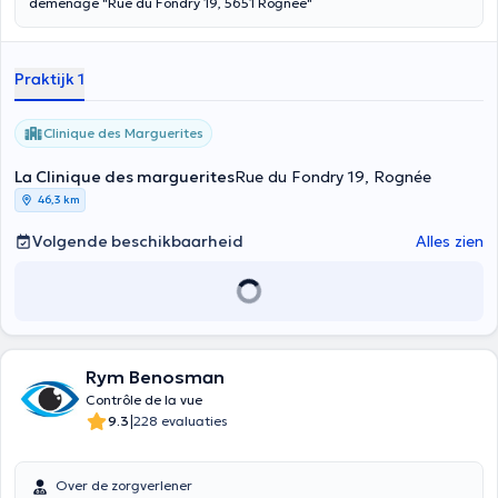
déménage "Rue du Fondry 19, 5651 Rognée"
Praktijk 1
Clinique des Marguerites
La Clinique des marguerites
Rue du Fondry 19, Rognée
46,3 km
Volgende beschikbaarheid
Alles zien
Rym Benosman
Contrôle de la vue
|
9.3
228 evaluaties
Over de zorgverlener