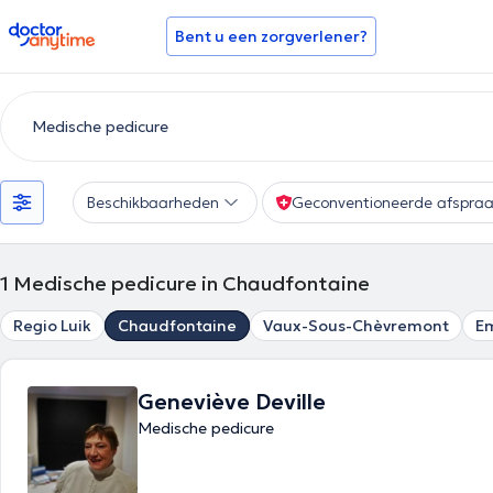
doctoranytime
Bent u een zorgverlener?
Beschikbaarheden
Geconventioneerde afspra
1
Medische pedicure in Chaudfontaine
Regio Luik
Chaudfontaine
Vaux-Sous-Chèvremont
E
Geneviève Deville
Medische pedicure