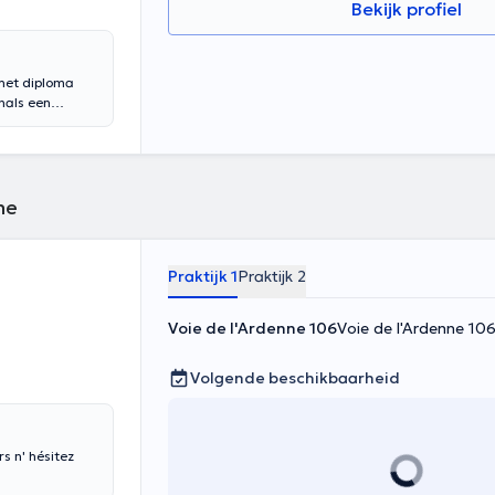
Bekijk profiel
 het diploma
nals een
Luik. De know-
ud vertaald
ne
Praktijk 1
Praktijk 2
Voie de l'Ardenne 106
Voie de l'Ardenne 10
Volgende beschikbaarheid
rs n' hésitez