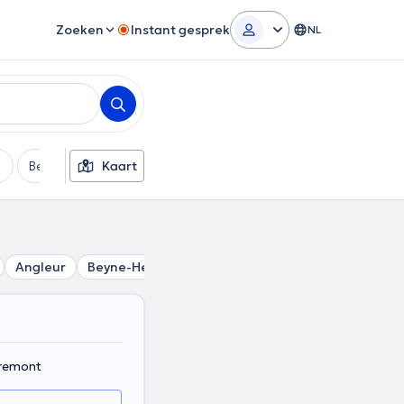
Zoeken
Instant gesprek
NL
Betaalmethode
Kaart
Extra filters
Angleur
Beyne-Heusay
Tilff
Forêt
Grivegnee
Fl
vremont