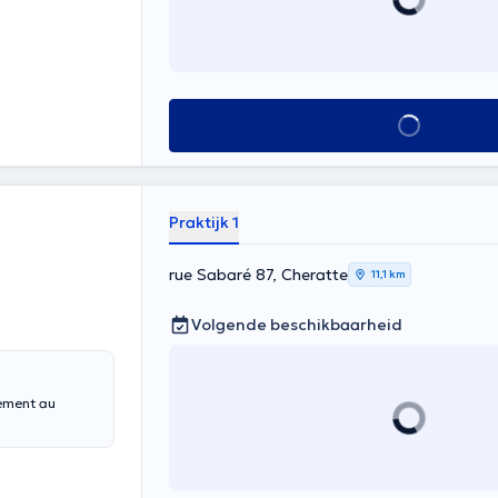
Alles zien
Praktijk 1
rue Sabaré 87, Cheratte
11,1 km
Volgende beschikbaarheid
uement au