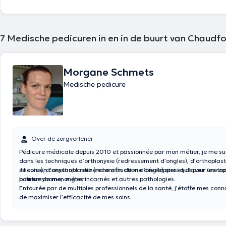
7
Medische pedicuren in en in de buurt van Chaudf
Morgane Schmets
Medische pedicure
Over de zorgverlener
Pédicure médicale depuis 2010 et passionnée par mon métier, je me sui
dans les techniques d’orthonyxie (redressement d’ongles), d’orthoplast
silicone), d’onychoplastie (reconstruction d’ongle) ainsi que pour les t
Je suis en constante recherche afin de me développer et d’avoir une a
botriomycome, ongles incarnés et autres pathologies.
pointue de mon métier.
Entourée par de multiples professionnels de la santé, j’étoffe mes con
de maximiser l’efficacité de mes soins.