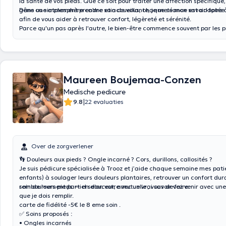
la santé de vos pieds. Que ce soit pour traiter une affection spécifique
gêne ou simplement prendre soin de vous, chaque séance est adaptée 
Dans une atmosphère calme et accueillante, je mets mon savoir-faire à
afin de vous aider à retrouver confort, légèreté et sérénité.
Parce qu'un pas après l'autre, le bien-être commence souvent par les p
Maureen Boujemaa-Conzen
Medische pedicure
|
9.8
22 evaluaties
Over de zorgverlener
👣 Douleurs aux pieds ? Ongle incarné ? Cors, durillons, callosités ?
Je suis pédicure spécialisée à Trooz et j’aide chaque semaine mes patie
enfants) à soulager leurs douleurs plantaires, retrouver un confort dur
soin de leurs pieds — en douceur, avec un vrai savoir-faire.
remboursement partiel selon votre mutuelle , vous devez venir avec une
que je dois remplir.
carte de fidélité -5€ le 8 eme soin .
✅ Soins proposés :
• Ongles incarnés