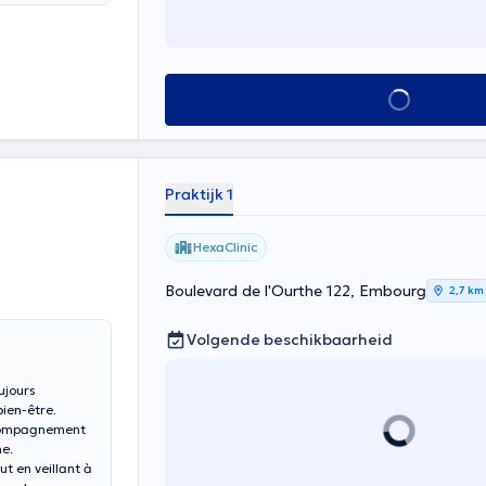
Alles zien
Praktijk 1
HexaClinic
Boulevard de l'Ourthe 122, Embourg
2,7 km
Volgende beschikbaarheid
ujours
bien-être.
ccompagnement
ne.
t en veillant à