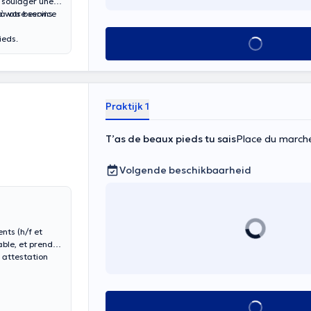
, soulager une
à vos besoins.
 votre service
ieds.
Alles zien
Praktijk 1
T’as de beaux pieds tu sais
Place du marché
Volgende beschikbaarheid
nts (h/f et
able, et prendre
 attestation
Alles zien