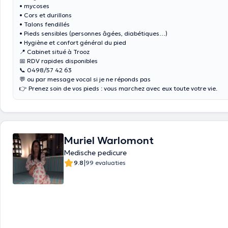
• mycoses
• Cors et durillons
• Talons fendillés
• Pieds sensibles (personnes âgées, diabétiques…)
• Hygiène et confort général du pied
📍 Cabinet situé à Trooz
📅 RDV rapides disponibles
📞 0498/57 42 63
💬 ou par message vocal si je ne réponds pas
👉 Prenez soin de vos pieds : vous marchez avec eux toute votre vie.
Muriel Warlomont
Medische pedicure
|
9.8
99 evaluaties