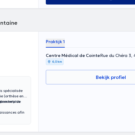
ontaine
Praktijk 1
Centre Médical de Cointe
Rue du Chéra 3, 
6,0 km
Bekijk profiel
s spécialisée
ie (orthèse en
raitements de
pproche plus
naissances afin