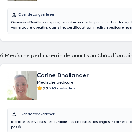
Over de zorgverlener
Geneviève Deville
is gespecialiseerd in medische pedicure. Houder van
van ergothérapeuthe, dan is het certificaat van medisch pedicure, eve
specialisatie, ontvangt ze je op maandag en vrijdag in haar kabinet in 
how en ervaring op het gebied ervoor zorgen dat u de beste zorg. Inho
door google translate
6
Medische pedicuren in de buurt van Chaudfontai
Carine Dhollander
Medische pedicure
|
9.9
249 evaluaties
Over de zorgverlener
je traite les mycoses, les durillons, les callosités, les ongles incarnés alo
pas😊