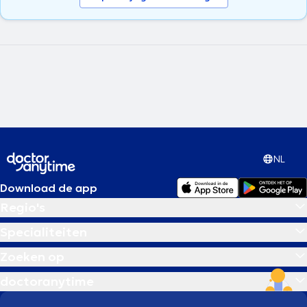
NL
Download de app
Regio's
Specialiteiten
Zoeken op
doctoranytime