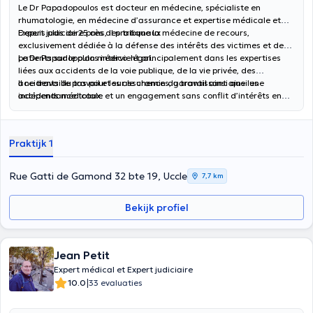
Le Dr Papadopoulos est docteur en médecine, spécialiste en
rhumatologie, en médecine d’assurance et expertise médicale et
Expert judiciaire près des tribunaux
Depuis plus de 25 ans, il pratique la médecine de recours,
exclusivement dédiée à la défense des intérêts des victimes et des
patients sur le plan médico-légal.
Le Dr Papadopoulos intervient principalement dans les expertises
liées aux accidents de la voie publique, de la vie privée, des
accidents du travail et sur le chemin du travail ainsi que les
Il ne travaille pas pour les assurances, garantissant ainsi une
accidents médicaux.
indépendance totale et un engagement sans conflit d’intérêts en
faveur des victimes.
Praktijk 1
Rue Gatti de Gamond 32 bte 19, Uccle
7,7 km
Bekijk profiel
Jean Petit
Expert médical et Expert judiciaire
|
10.0
33 evaluaties