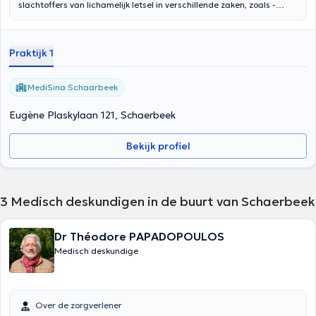
slachtoffers van lichamelijk letsel in verschillende zaken, zoals -
arbeidsongevallen - verkeersongevallen, auto-ongevallen,
sportongevallen, enz. - medische fout - beroepsziekte - verhaal
tegen ziekenfonds/INAMI - beroep op de SPF handicap - particuliere
Praktijk 1
verzekering (gewaarborgd inkomen, groepsverzekering, enz.)
MediSina Schaarbeek
Eugène Plaskylaan 121, Schaerbeek
Bekijk profiel
3
Medisch deskundigen in de buurt van Schaerbeek
Dr Théodore PAPADOPOULOS
Medisch deskundige
Over de zorgverlener