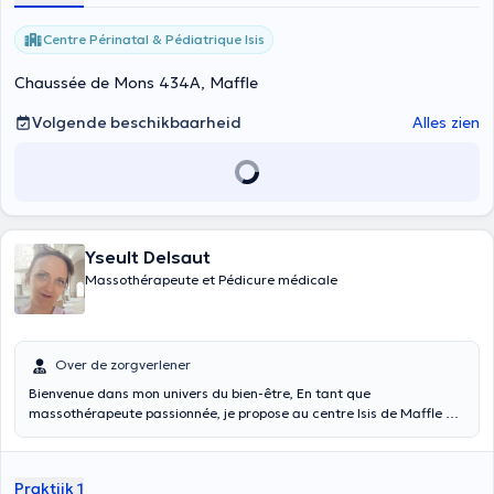
Centre Périnatal & Pédiatrique Isis
Chaussée de Mons 434A, Maffle
Volgende beschikbaarheid
Alles zien
Yseult Delsaut
Massothérapeute et Pédicure médicale
Over de zorgverlener
Bienvenue dans mon univers du bien-être, En tant que
massothérapeute passionnée, je propose au centre Isis de Maffle et
à domicile différents massages pour toute la famille. Mon approche
combine expertise et écoute pour dissoudre vos tensions et
restaurer votre équilibre. Réservez votre moment de détente dès
Praktijk 1
aujourd’hui.