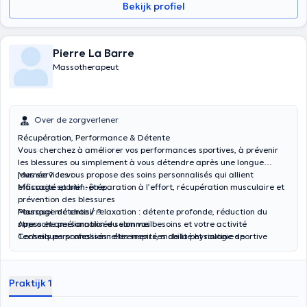
Bekijk profiel
Pierre La Barre
Massotherapeut
Over de zorgverlener
Récupération, Performance & Détente
Vous cherchez à améliorer vos performances sportives, à prévenir
les blessures ou simplement à vous détendre après une longue
journée ? Je vous propose des soins personnalisés qui allient
Mes services :
efficacité et bien-être.
Massage sportif : préparation à l’effort, récupération musculaire et
prévention des blessures
Massage détente / relaxation : détente profonde, réduction du
Pourquoi me choisir ?
stress et amélioration du sommeil
Approche personnalisée selon vos besoins et votre activité
Conseils personnalisés : étirements, mobilité et routine de
Techniques professionnelles inspirées de la physiologie sportive
récupération à domicile
Un moment de bien-être et de performance, adapté à chacun
Praktijk 1