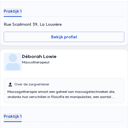
Praktijk 1
Rue Scailmont 39, La Louvière
Bekijk profiel
Déborah Lowie
Massotherapeut
Over de zorgverlener
Massagetherapie omvat een geheel van massagetechnieken die,
ondanks hun verschillen in filosofie en manipulaties, een aantal
principes en methoden gemeen hebben die gericht zijn op het
bevorderen van ontspanning (spieren en zenuwen), bloed- en
lymfecirculatie, de assimilatie en vertering van voedsel, de werking
Praktijk 1
van vitale organen en het ontwaken van een psycho-corporaal
bewustzijn.