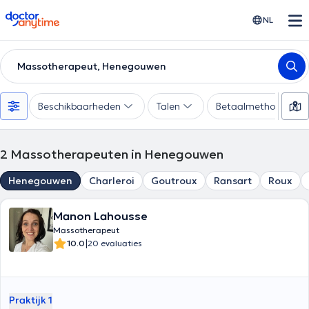
doctoranytime
NL
Massotherapeut, Henegouwen
Beschikbaarheden
Talen
Betaalmethode
2
Massotherapeuten in Henegouwen
Henegouwen
Charleroi
Goutroux
Ransart
Roux
Manon Lahousse
Massotherapeut
|
10.0
20 evaluaties
Praktijk 1