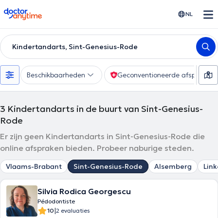
doctoranytime
NL
Kindertandarts, Sint-Genesius-Rode
Beschikbaarheden
Geconventioneerde afspraak
3
Kindertandarts in de buurt van Sint-Genesius-
Rode
Er zijn geen Kindertandarts in Sint-Genesius-Rode die
online afspraken bieden. Probeer naburige steden.
Vlaams-Brabant
Sint-Genesius-Rode
Alsemberg
Lin
Silvia Rodica Georgescu
Pédodontiste
|
10
2 evaluaties