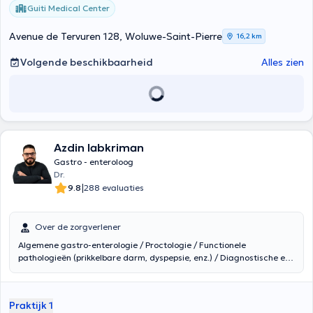
Guiti Medical Center
Avenue de Tervuren 128, Woluwe-Saint-Pierre
16,2 km
Volgende beschikbaarheid
Alles zien
Azdin Iabkriman
Gastro - enteroloog
Dr.
|
9.8
288 evaluaties
Over de zorgverlener
Algemene gastro-enterologie / Proctologie / Functionele
pathologieën (prikkelbare darm, dyspepsie, enz.) / Diagnostische en
therapeutische endoscopie / Pancreasziekten / Endoscopisch
beheer van obesitas (maagballon) Dokter Iabkriman voert zijn
onderzoeken endoscopische procedures uit in het Saint- Jean Clinics
Praktijk 1
(botanische site).