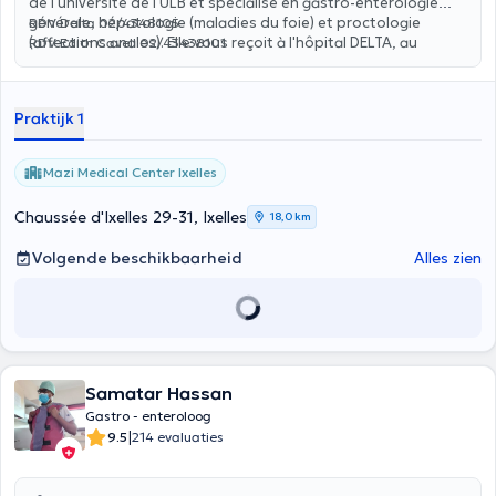
de l'université de l'ULB et spécialisé en gastro-entérologie
générale, hépatologie (maladies du foie) et proctologie
RDV Delta 02/4348105
(affections anales). Elle vous reçoit à l'hôpital DELTA, au
RDV Edith Cavell 02/43438101
Centre Médical Edith Cavell (Chirec) et à MAZI Medical
Center pour toute consultation. Elle effectue des
gastroscopies et colonoscopies sous sédation et anesthésie
Praktijk 1
générale à l'hôpital Delta et au Centre Médical Edith Cavell.
Mazi Medical Center Ixelles
Chaussée d'Ixelles 29-31, Ixelles
18,0 km
Volgende beschikbaarheid
Alles zien
Samatar Hassan
Gastro - enteroloog
|
9.5
214 evaluaties