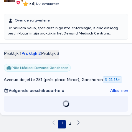
|
9.6
177 evaluaties
Over de zorgverlener
Dr.
William Soub
, specialist in gastro-enterologie, is elke dinsdag
beschikbaar in zijn praktijk in het Dewand Medisch Centrum
(Pagodeslaan 421 in Laken). Maak een afspraak voor een algemene
consultatie, maag reflux problemen, hij zal u consultaties in het
Frans en Engels kunnen aanbieden.
Praktijk 1
Praktijk 2
Praktijk 3
Pôle Médical Dewand Ganshoren
Avenue de jette 251 (près place Miroir), Ganshoren
22,9 km
Volgende beschikbaarheid
Alles zien
1
2