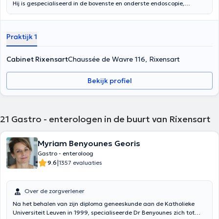
Hij is gespecialiseerd in de bovenste en onderste endoscopie,
hepatologie en proctology; Na zijn diploma in de geneeskunde,
chirurgie en verloskunde en zijn gastro-enterologie verkregen
licentie aan de ULB. Hij heeft uitgebreide ervaring als een inwoner,
Praktijk 1
kliniek manager of consultant in verschillende klinische Brussel. De
dokter heeft een overeenkomst geplande tijden. Het heet u welkom
in haar kantoren, gelegen in Rixensart (op afspraak), Brussel
Cabinet Rixensart
Chaussée de Wavre 116, Rixensart
(woensdagochtend) Scharbeek (dinsdag en woensdag ochtend),
Sint-Pieters-Woluwe (woensdagavond) en Sint-Jans-Molenbeek
Bekijk profiel
(woensdag after 's middags). Inhoud vertaald door google translate
21
Gastro - enterologen in de buurt van Rixensart
Myriam Benyounes Georis
Gastro - enteroloog
|
9.6
1357 evaluaties
Over de zorgverlener
Na het behalen van zijn diploma geneeskunde aan de Katholieke
Universiteit Leuven in 1999, specialiseerde Dr Benyounes zich tot