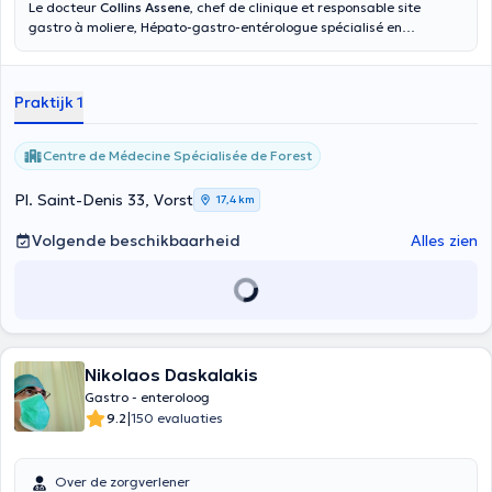
Le docteur
Collins Assene
, chef de clinique et responsable site
gastro à moliere, Hépato-gastro-entérologue spécialisé en
Hépatologie (maladie du foie) et Oncologie digestive, vous reçoit au
sein du Centre de Médecine Spécialisée de Forest qui est situé
Place Saint-Denis 33, à 1190 Forest. Vous êtes entre de bonnes
Praktijk 1
mains !
Centre de Médecine Spécialisée de Forest
Pl. Saint-Denis 33, Vorst
17,4 km
Volgende beschikbaarheid
Alles zien
Nikolaos Daskalakis
Gastro - enteroloog
|
9.2
150 evaluaties
Over de zorgverlener