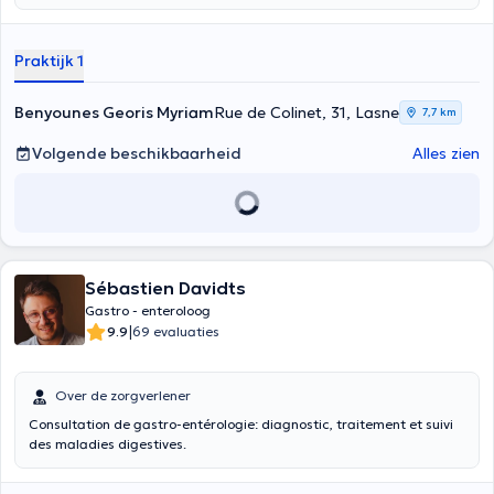
2005 in gastro-enterologie. De arts werkte vervolgens in
verschillende ziekenhuizen, eerst in Notre-Dame De Grâce in
Gosselies, daarna in het ziekenhuis van Eigenbrakel-Waterloo in
Praktijk 1
Chirec. Zij is ook extern consulente in de Universitaire Kliniek Saint-
Luc. Dr Benyounes heeft sinds 2008 een privépraktijk in Lasne, Feluy
(Seneffe).
Benyounes Georis Myriam
Rue de Colinet, 31, Lasne
7,7 km
Volgende beschikbaarheid
Alles zien
Sébastien Davidts
Gastro - enteroloog
|
9.9
69 evaluaties
Over de zorgverlener
Consultation de gastro-entérologie: diagnostic, traitement et suivi
des maladies digestives.