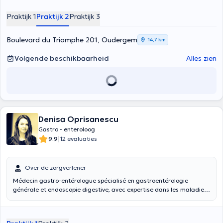
aandoeningen). Hij ontvangt u bij de DELTA ziekenhuis en op het
Edith Cavell Medisch Centrum (Chirec) voor elk type van het overleg.
Praktijk 1
Praktijk 2
Praktijk 3
Inhoud vertaald door google translate
Boulevard du Triomphe 201, Oudergem
14,7 km
Volgende beschikbaarheid
Alles zien
Denisa Oprisanescu
Gastro - enteroloog
|
9.9
12 evaluaties
Over de zorgverlener
Médecin gastro-entérologue spécialisé en gastroentérologie
générale et endoscopie digestive, avec expertise dans les maladies
inflammatoires intestinales et la proctologie.