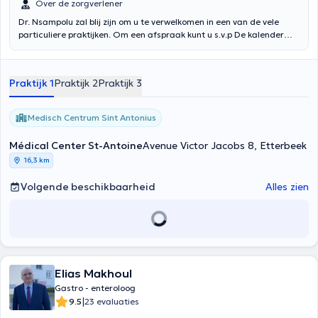
Over de zorgverlener
Dr. Nsampolu zal blij zijn om u te verwelkomen in een van de vele
particuliere praktijken. Om een ​​afspraak kunt u s.v.p De kalender
bekijken, online. Inhoud vertaald door google translate
Praktijk 1
Praktijk 2
Praktijk 3
Medisch Centrum Sint Antonius
Médical Center St-Antoine
Avenue Victor Jacobs 8, Etterbeek
16,3 km
Volgende beschikbaarheid
Alles zien
Elias Makhoul
Gastro - enteroloog
|
9.5
23 evaluaties