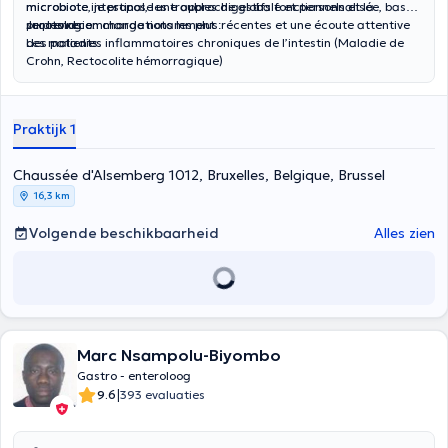
microbiote intestinal, les troubles digestifs fonctionnels et la
microbiote, je propose une approche globale et personnalisée, basée
proctologie.
sur les recommandations les plus récentes et une écoute attentive
Je prends en charge notamment :
des patients.
Les maladies inflammatoires chroniques de l’intestin (Maladie de
Crohn, Rectocolite hémorragique)
Les troubles fonctionnels digestifs (Syndrome de l’intestin irritable,
ballonnements, douleurs abdominales chroniques)
Les pathologies liées au microbiote intestinal
Praktijk 1
La proctologie (hémorroïdes, fissures anales, pathologie anale et
rectale)
Chaussée d'Alsemberg 1012, Bruxelles, Belgique, Brussel
16,3 km
Volgende beschikbaarheid
Alles zien
Marc Nsampolu-Biyombo
Gastro - enteroloog
|
9.6
393 evaluaties