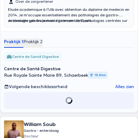
Over de zorgverlener
Etude academique à l'Ulb avec obtention du diplome de medecin en
2014. Je m'occupe essentiellement des pathologies de gastro-
entérologie générale mais également des pathologies centrées sur
Je consulte pas les patients de moins de 15 ans.
le foie. On réalise des examens dans notre centre de type
endoscopique ( Gastroscopies, colonoscopies, proctologie) mais
également les tests respiratoires comme le Breath test à l'urée.
Praktijk 1
Praktijk 2
Centre de Santé Digestive
Centre de Santé Digestive
Rue Royale Sainte Marie 89, Schaerbeek
19,8 km
Volgende beschikbaarheid
Alles zien
William Soub
Gastro - enteroloog
Docteur