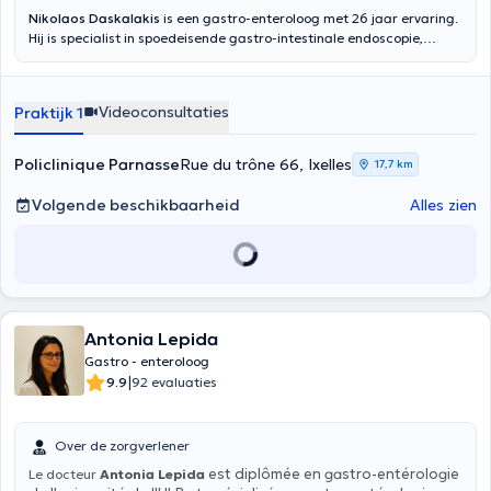
Nikolaos Daskalakis
is een gastro-enteroloog met 26 jaar ervaring.
Hij is specialist in spoedeisende gastro-intestinale endoscopie,
gastro-intestinale oncologie, oncologische pathologie en
proctologie, als gevolg van zijn talrijke diploma's en opleidingen,
behaald tussen 1992 en 2012, alsook van zijn diverse ervaringen. Hij
Videoconsultaties
Praktijk 1
heeft een bevredigende academische achtergrond als een van de
weinige gastro-enterologen met een MSc, een PhD en een ECFMG /
USMLE certificaat. Hij is lid van de Medical Association Brussels &
Policlinique Parnasse
Rue du trône 66, Ixelles
17,7 km
Brabant-Wallon en van de General Medical Council (GMC). U kunt
hem vinden in het Centre Médical de la Bascule in Ukkel en in de
Volgende beschikbaarheid
Alles zien
Polyclinique Parnasse in Elsene.
Antonia Lepida
Gastro - enteroloog
|
9.9
92 evaluaties
Over de zorgverlener
est diplômée en gastro-entérologie
Le docteur
Antonia Lepida