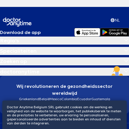
NL
Download de app
Regio's
Specialiteiten
Zoeken op
doctoranytime
Wij revolutioneren de gezondheidssector
wereldwijd
Griekenland
België
Mexico
Colombia
Ecuador
Guatemala
Brazilië
Doctor Anytime Belgium SRL gebruikt cookies om de werking en
veiligheid van de website te waarborgen, het publieksbereik te meten
en de prestaties te verbeteren, uw ervaring te personaliseren,
gepersonaliseerde advertenties aan te bieden en inhoud of diensten
van derden te integreren.