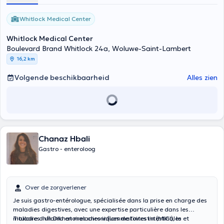
Whitlock Medical Center
Whitlock Medical Center
Boulevard Brand Whitlock 24a, Woluwe-Saint-Lambert
16,2 km
Volgende beschikbaarheid
Alles zien
Chanaz Hbali
Gastro - enteroloog
Over de zorgverlener
Je suis gastro-entérologue, spécialisée dans la prise en charge des
maladies digestives, avec une expertise particulière dans les
maladies inflammatoires chroniques de l’intestin (MICI), le
Titulaire d’un DIU en maladies inflammatoires intestinales et