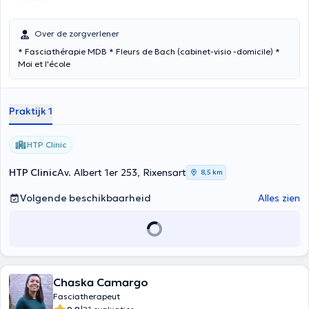
Over de zorgverlener
* Fasciathérapie MDB * Fleurs de Bach (cabinet-visio -domicile) *
Moi et l'école
Praktijk 1
HTP Clinic
HTP Clinic
Av. Albert 1er 253, Rixensart
8,5 km
Volgende beschikbaarheid
Alles zien
Chaska Camargo
Fasciatherapeut