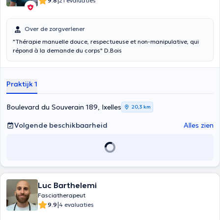
|
9.8
21 evaluaties
Over de zorgverlener
"Thérapie manuelle douce, respectueuse et non-manipulative, qui
répond à la demande du corps" D.Bois
Praktijk 1
Boulevard du Souverain 189, Ixelles
20,3 km
Volgende beschikbaarheid
Alles zien
Luc Barthelemi
Fasciatherapeut
|
9.9
4 evaluaties