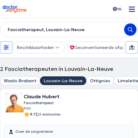
doctoranytime
NL
Fasciatherapeut, Louvain-La-Neuve
Beschikbaarheden
Geconventioneerde afspraak
2
Fasciatherapeuten in Louvain-La-Neuve
Waals-Brabant
Louvain-La-Neuve
Ottignies
Limelett
Claude Hubert
Fasciatherapeut
PhD
|
9.7
22 evaluaties
Over de zorgverlener