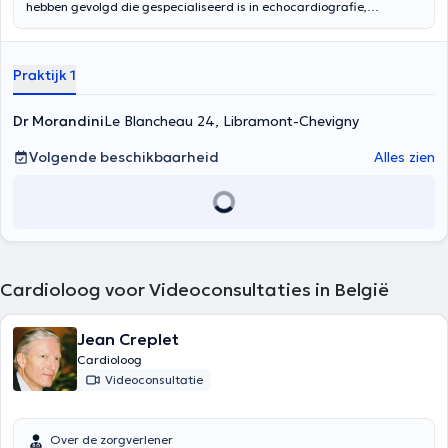
hebben gevolgd die gespecialiseerd is in echocardiografie,
stresstesten, holters en interventionele cardiologie. Hij behaalde zijn
diploma Cardiologie in 1995 aan de Katholieke Universiteit Leuven
en werkt vandaag in zijn eigen praktijk in Recogne Libramont.
Praktijk 1
Dr Morandini
Le Blancheau 24, Libramont-Chevigny
Volgende beschikbaarheid
Alles zien
Cardioloog voor Videoconsultaties in België
Jean Creplet
Cardioloog
Videoconsultatie
Over de zorgverlener