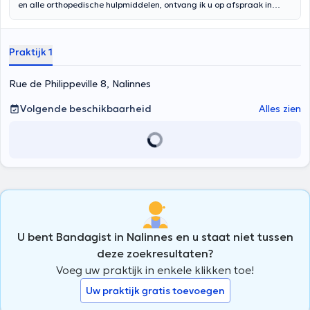
en alle orthopedische hulpmiddelen, ontvang ik u op afspraak in
verschillende ziekenhuizen en consultatiecentra in Wallonië. Erkend
door alle verzekeringen en mutualiteiten en meer dan 30 jaar
ervaring in het vak. Zolen en apparaten op maat worden in onze
Praktijk 1
eigen werkplaats vervaardigd. We verwelkomen u ook in onze twee
winkels: in Enghien en Soignies. Voor vragen, aarzel niet om contact
op te nemen met ons team op 02 / 397.06.50.
Rue de Philippeville 8, Nalinnes
Volgende beschikbaarheid
Alles zien
U bent Bandagist in Nalinnes en u staat niet tussen
deze zoekresultaten?
Voeg uw praktijk in enkele klikken toe!
Uw praktijk gratis toevoegen