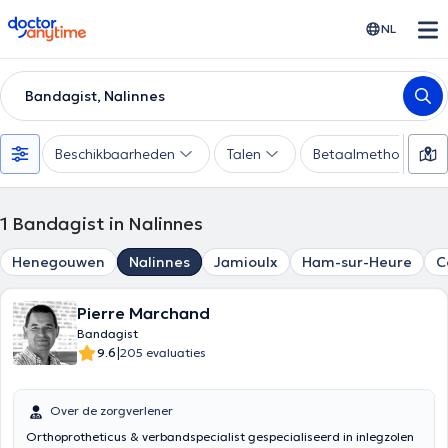
doctoranytime
NL
Bandagist, Nalinnes
Beschikbaarheden
Talen
Betaalmethode
1
Bandagist in Nalinnes
Henegouwen
Nalinnes
Jamioulx
Ham-sur-Heure
C
Pierre Marchand
Bandagist
|
9.6
205 evaluaties
Over de zorgverlener
Orthoprotheticus & verbandspecialist gespecialiseerd in inlegzolen