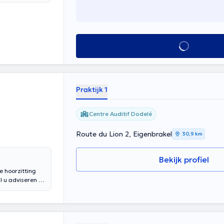
Alles zien
Praktijk 1
Centre Auditif Dodelé
Route du Lion 2, Eigenbrakel
30,9 km
Bekijk profiel
e hoorzitting
l u adviseren bij
Hij verwelkomt
d vertaald door