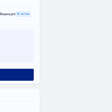
 Rixensart
34,1 km