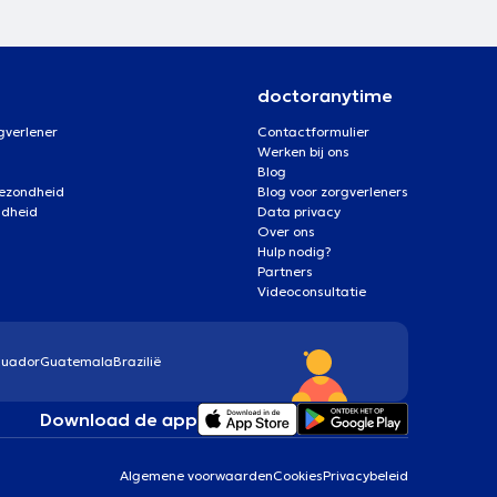
doctoranytime
gverlener
Contactformulier
Werken bij ons
Blog
gezondheid
Blog voor zorgverleners
ndheid
Data privacy
Over ons
Hulp nodig?
Partners
Videoconsultatie
cuador
Guatemala
Brazilië
Download de app
Algemene voorwaarden
Cookies
Privacybeleid