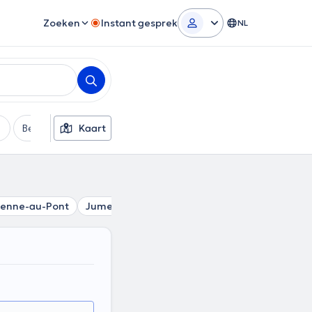
Zoeken
Instant gesprek
NL
Betaalmethode
Kaart
Extra filters
ienne-au-Pont
Jumet
Mont-sur-Marchienne
Loverval