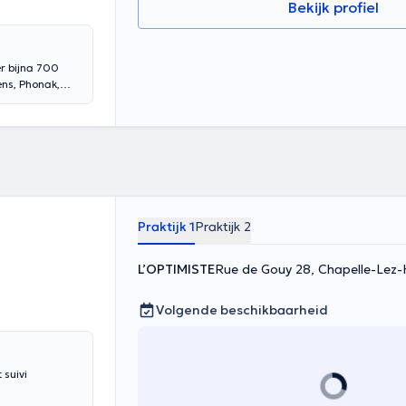
Bekijk profiel
er bijna 700
ns, Phonak,
u in één van
nd bereiken. The
eeks scherpe
jk om de zwakke
dicien
van uw kant.
n van onze
ent. Als u een
Praktijk 1
Praktijk 2
ald door google
L’OPTIMISTE
Rue de Gouy 28, Chapelle-Lez-
Volgende beschikbaarheid
 suivi