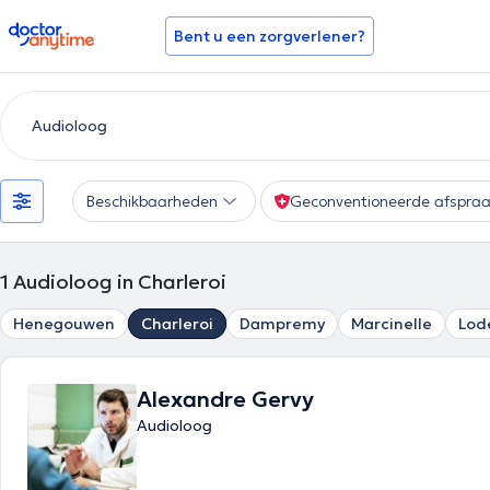
doctoranytime
Bent u een zorgverlener?
Beschikbaarheden
Geconventioneerde afspra
1
Audioloog in Charleroi
Henegouwen
Charleroi
Dampremy
Marcinelle
Lod
Alexandre Gervy
Audioloog