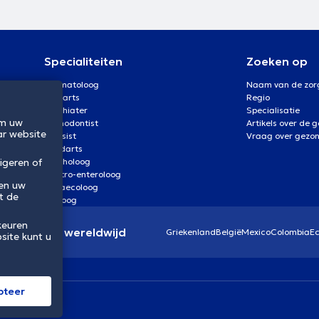
Specialiteiten
Zoeken op
Dermatoloog
Naam van de zor
Oogarts
Regio
Psychiater
Specialisatie
om uw
Orthodontist
Artikels over de 
ar website
Kinesist
Vraag over gezo
Tandarts
Psycholoog
igeren of
Gastro-enteroloog
 en uw
Gynaecoloog
t de
Uroloog
keuren
eidssector wereldwijd
Griekenland
België
Mexico
Colombia
E
site kunt u
pteer