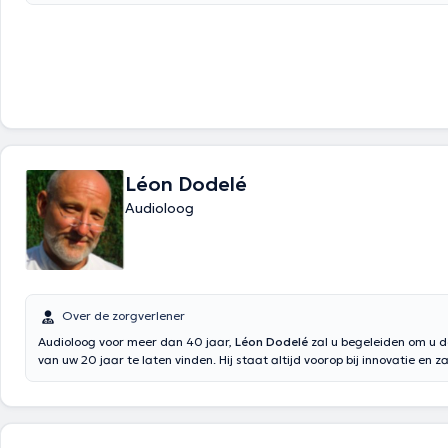
Léon Dodelé
Audioloog
Over de zorgverlener
Audioloog voor meer dan 40 jaar,
Léon Dodelé
zal u begeleiden om u d
van uw 20 jaar te laten vinden. Hij staat altijd voorop bij innovatie en za
uw zoektocht naar apparatuur die het beste aansluit op uw behoeften. 
je elke dag van de week in zijn gehoorcentrum in Braine-l'alleud. Inhou
google translate