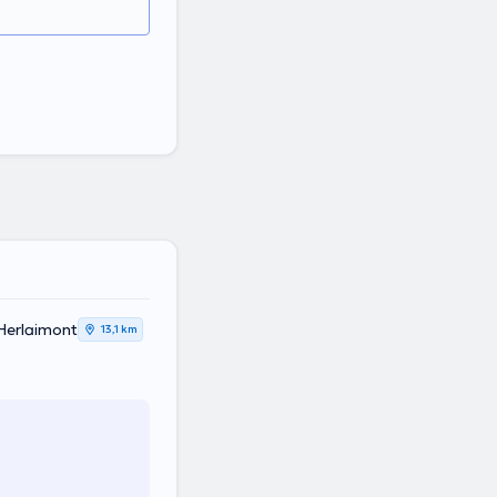
Herlaimont
13,1 km