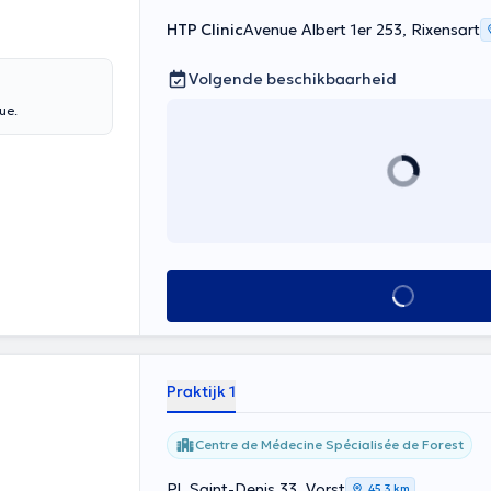
HTP Clinic
Avenue Albert 1er 253, Rixensart
Volgende beschikbaarheid
ue.
Alles zien
Praktijk 1
Centre de Médecine Spécialisée de Forest
Pl. Saint-Denis 33, Vorst
45,3 km