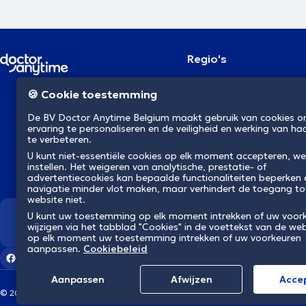
Regio's
Brussel
NL
🍪 Cookie toestemming
Antwerpen
Gent
De BV Doctor Anytime Belgium maakt gebruik van cookies 
Charleroi
ervaring te personaliseren en de veiligheid en werking van ha
Luik
te verbeteren.
Brugge
Namen
U kunt niet-essentiële cookies op elk moment accepteren, we
instellen. Het weigeren van analytische, prestatie- of
Leuven
advertentiecookies kan bepaalde functionaliteiten beperken
Mons
navigatie minder vlot maken, maar verhindert de toegang to
Aalst
website niet.
U kunt uw toestemming op elk moment intrekken of uw voor
Wij revolutioneren de gezondh
wijzigen via het tabblad "Cookies" in de voettekst van de web
op elk moment uw toestemming intrekken of uw voorkeuren
aanpassen.
Cookiebeleid
Aanpassen
Afwijzen
Αcce
© 2026 doctoranytime