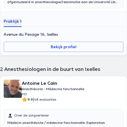
afgestudeerd in anesthesiologie/reanimatie aan de Université Libre
de Bruxelles. Hij was voorheen werkzaam in het EpiCURA-ziekenhuis,
het CHU Saint-Pierre en de Polyclinique du Lothier ULB. Hij heet u
welkom in The Clinic op donderdag van 17.00 tot 18.30 uur en op
Praktijk 1
vrijdag van 13.00 tot 16.00 uur.
Avenue du Pesage 16, Ixelles
Bekijk profiel
2
Anesthesiologen in de buurt van Ixelles
Antoine Le Cain
Anesthésiste - Médecine fonctionnelle
MD
|
9.9
48 evaluaties
Over de zorgverlener
Médecin anesthésiste / médecine fonctionnelle. Exploration