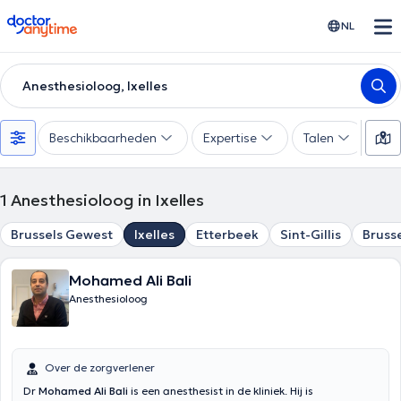
doctoranytime
NL
Anesthesioloog, Ixelles
Beschikbaarheden
Expertise
Talen
Be
1
Anesthesioloog in Ixelles
Brussels Gewest
Ixelles
Etterbeek
Sint-Gillis
Bruss
Mohamed Ali Bali
Anesthesioloog
Over de zorgverlener
Dr
Mohamed Ali Bali
is een anesthesist in de kliniek. Hij is