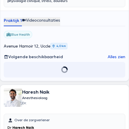
physiologie clinique, stress, douleurs
Videoconsultaties
Praktijk 1
Blue Health
Avenue Hamoir 12, Uccle
4,0 km
Volgende beschikbaarheid
Alles zien
Haresh Naik
Anesthesioloog
Dr.
Over de zorgverlener
Dr
Haresh Naik