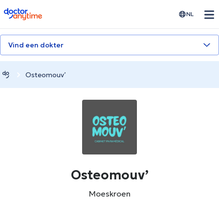
doctoranytime
NL
Vind een dokter
Osteomouv’
Osteomouv’
Moeskroen