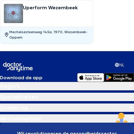
Uperform Wezembeek
Mechelsesteenweg 145a, 1970, Wezembeek-
Oppem
NL
Download de app
Regio's
Specialiteiten
Zoeken op
doctoranytime
Wij revolutioneren de gezondheidssector