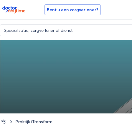
doctoranytime
Bent u een zorgverlener?
Praktijk iTransform