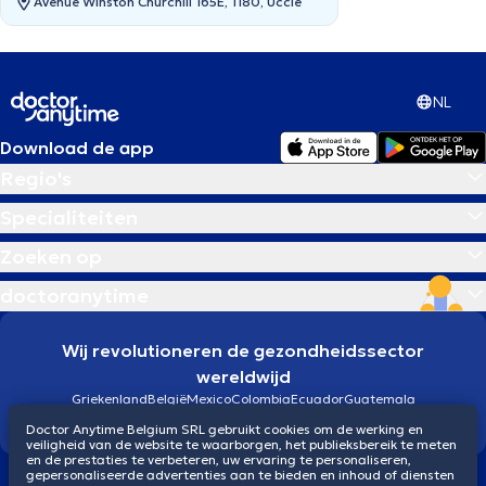
Avenue Winston Churchill 165E, 1180, Uccle
NL
Download de app
Regio's
Specialiteiten
Zoeken op
doctoranytime
Wij revolutioneren de gezondheidssector
wereldwijd
Griekenland
België
Mexico
Colombia
Ecuador
Guatemala
Brazilië
Doctor Anytime Belgium SRL gebruikt cookies om de werking en
veiligheid van de website te waarborgen, het publieksbereik te meten
en de prestaties te verbeteren, uw ervaring te personaliseren,
gepersonaliseerde advertenties aan te bieden en inhoud of diensten