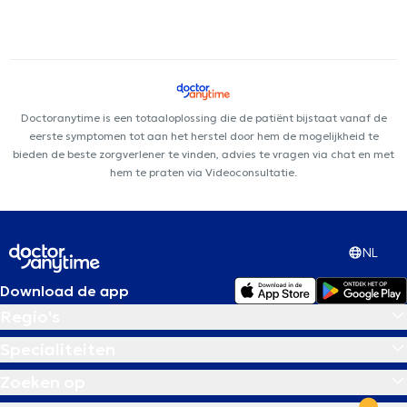
Doctoranytime is een totaaloplossing die de patiënt bijstaat vanaf de
eerste symptomen tot aan het herstel door hem de mogelijkheid te
bieden de beste zorgverlener te vinden, advies te vragen via chat en met
hem te praten via Videoconsultatie.
NL
Download de app
Regio's
Specialiteiten
Zoeken op