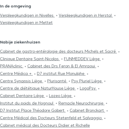
In de omgeving
Verpleegkundigen in Nivelles
Verpleegkundigen in Herstal
Verpleegkundigen in Mettet
Nabije ziekenhuizen
Cabinet de gastro-entérologie des docteurs Michels et Sacré
Clinique Dentaire Saint-Nicolas
FUNMEDDEV Liège
PRANAclinic
Cabinet des Drs Feron & El Amraoui
Centre Médica +
D7 institut Rue Monulphe
Centre Synapsis Liège
Plurisanté
Psy Pluriel Liège
Centre de diététique NaturHouse Liège
LogoPsy
Cabinet Dentaire Liège
Lazeo Liège
Institut du poids de Hognoul
Remacle Neurochirurgie
D7 Institut Place Théodore Gobert
Cabinet Bronckart
Centre Médical des Docteurs Stetenfeld et Salvaggio
Cabinet médical des Docteurs Didier et Richelle