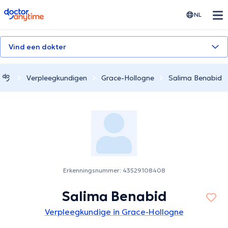
doctoranytime
NL
Vind een dokter
Verpleegkundigen
Grace-Hollogne
Salima Benabid
Erkenningsnummer: 43529108408
Salima Benabid
Verpleegkundige in Grace-Hollogne