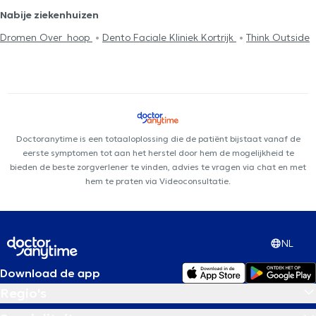
Nabije ziekenhuizen
Dromen Over_hoop
Dento Faciale Kliniek Kortrijk
Think Outside
Doctoranytime is een totaaloplossing die de patiënt bijstaat vanaf de
eerste symptomen tot aan het herstel door hem de mogelijkheid te
bieden de beste zorgverlener te vinden, advies te vragen via chat en met
hem te praten via Videoconsultatie.
NL
Download de app
Regio's