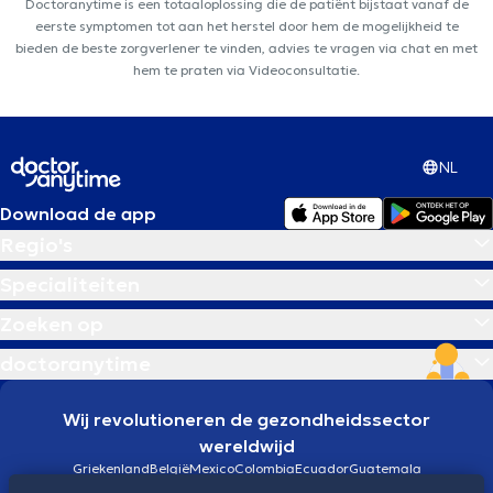
Doctoranytime is een totaaloplossing die de patiënt bijstaat vanaf de
eerste symptomen tot aan het herstel door hem de mogelijkheid te
bieden de beste zorgverlener te vinden, advies te vragen via chat en met
hem te praten via Videoconsultatie.
NL
Download de app
Regio's
Specialiteiten
Zoeken op
doctoranytime
Wij revolutioneren de gezondheidssector
wereldwijd
Griekenland
België
Mexico
Colombia
Ecuador
Guatemala
Brazilië