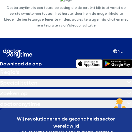
Doctoranytime is een totaaloplossing die de patiënt bijstaat vanaf de
eerste symptomen tot aan het herstel door hem de mogelijkheid te
bieden de beste zorgverlener te vinden, advies te vragen via chat en met
hem te praten via Videoconsultatie.
NL
Download de app
Regio's
Specialiteiten
Zoeken op
doctoranytime
Wij revolutioneren de gezondheidssector
wereldwijd
Griekenland
België
Mexico
Colombia
Ecuador
Guatemala