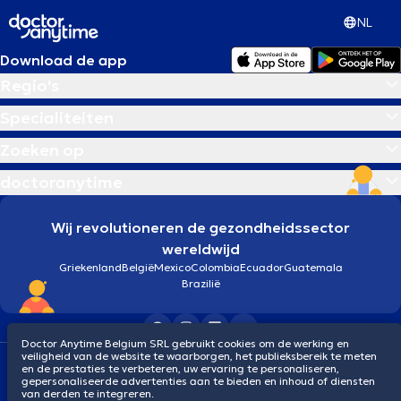
NL
Download de app
Regio's
Specialiteiten
Zoeken op
doctoranytime
Wij revolutioneren de gezondheidssector
wereldwijd
Griekenland
België
Mexico
Colombia
Ecuador
Guatemala
Brazilië
Doctor Anytime Belgium SRL gebruikt cookies om de werking en
veiligheid van de website te waarborgen, het publieksbereik te meten
Algemene voorwaarden
Cookies
Privacybeleid
en de prestaties te verbeteren, uw ervaring te personaliseren,
© 2026 doctoranytime
gepersonaliseerde advertenties aan te bieden en inhoud of diensten
van derden te integreren.