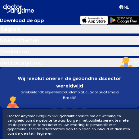
NL
Download de app
Regio's
Specialiteiten
Zoeken op
doctoranytime
Wij revolutioneren de gezondheidssector
wereldwijd
Griekenland
België
Mexico
Colombia
Ecuador
Guatemala
Brazilië
Doctor Anytime Belgium SRL gebruikt cookies om de werking en
veiligheid van de website te waarborgen, het publieksbereik te meten
en de prestaties te verbeteren, uw ervaring te personaliseren,
Algemene voorwaarden
Cookies
Privacybeleid
gepersonaliseerde advertenties aan te bieden en inhoud of diensten
© 2026 doctoranytime
van derden te integreren.