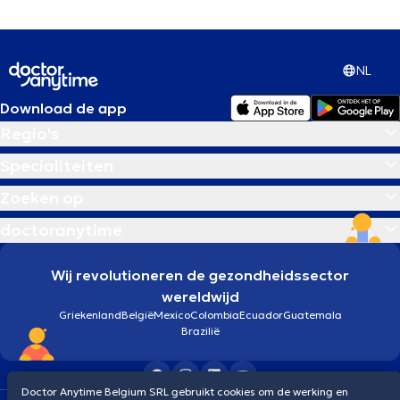
NL
Download de app
Regio's
Specialiteiten
Zoeken op
doctoranytime
Wij revolutioneren de gezondheidssector
wereldwijd
Griekenland
België
Mexico
Colombia
Ecuador
Guatemala
Brazilië
Doctor Anytime Belgium SRL gebruikt cookies om de werking en